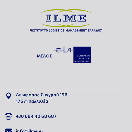
ΜΕΛΟΣ
Λεωφόρος Συγγρού 196

17671 Καλλιθέα

+30 694 40 68 687

info@ilme.gr