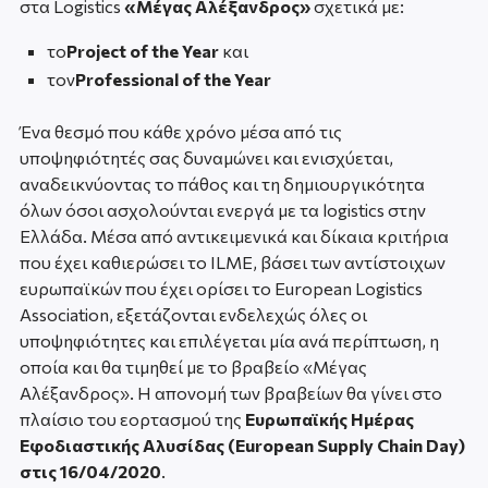
στα Logistics
«Μέγας Αλέξανδρος»
σχετικά με:
το
Project of the Year
και
τον
Professional of the Year
Ένα θεσμό που κάθε χρόνο μέσα από τις
υποψηφιότητές σας δυναμώνει και ενισχύεται,
αναδεικνύοντας το πάθος και τη δημιουργικότητα
όλων όσοι ασχολούνται ενεργά με τα logistics στην
Ελλάδα. Μέσα από αντικειμενικά και δίκαια κριτήρια
που έχει καθιερώσει το ILME, βάσει των αντίστοιχων
ευρωπαϊκών που έχει ορίσει το European Logistics
Association, εξετάζονται ενδελεχώς όλες οι
υποψηφιότητες και επιλέγεται μία ανά περίπτωση, η
οποία και θα τιμηθεί με το βραβείο «Μέγας
Αλέξανδρος». Η απονομή των βραβείων θα γίνει στο
πλαίσιο του εορτασμού της
Ευρωπαϊκής Ημέρας
Εφοδιαστικής Αλυσίδας (European Supply Chain Day)
στις 16/04/2020
.