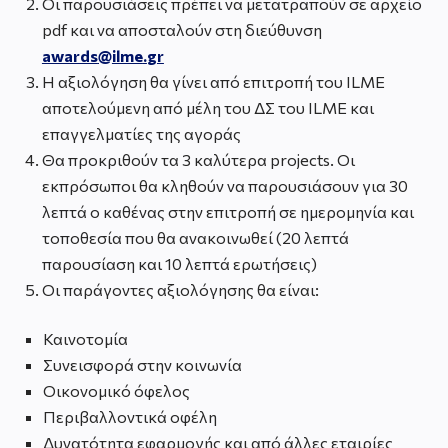
Οι παρουσιάσεις πρέπει να μετατραπούν σε αρχείο
pdf και να αποσταλούν στη διεύθυνση
awards
@
ilme
.
gr
Η αξιολόγηση θα γίνει από επιτροπή του ILME
αποτελούμενη από μέλη του ΔΣ του ILME και
επαγγελματίες της αγοράς
Θα προκριθούν τα 3 καλύτερα projects. Οι
εκπρόσωποι θα κληθούν να παρουσιάσουν για 30
λεπτά ο καθένας στην επιτροπή σε ημερομηνία και
τοποθεσία που θα ανακοινωθεί (20 λεπτά
παρουσίαση και 10 λεπτά ερωτήσεις)
Οι παράγοντες αξιολόγησης θα είναι:
Καινοτομία
Συνεισφορά στην κοινωνία
Οικονομικό όφελος
Περιβαλλοντικά οφέλη
Δυνατότητα εφαρμογής και από άλλες εταιρίες