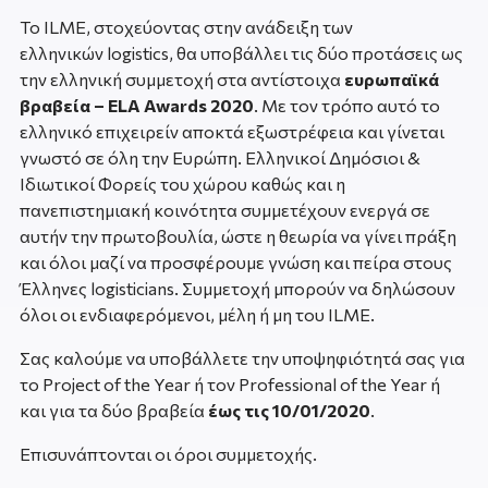
Το ILME, στοχεύοντας στην ανάδειξη των
ελληνικών logistics, θα υποβάλλει τις δύο προτάσεις ως
την ελληνική συμμετοχή στα αντίστοιχα
ευρωπαϊκά
βραβεία –
ELA Awards 2020
. Με τον τρόπο αυτό το
ελληνικό επιχειρείν αποκτά εξωστρέφεια και γίνεται
γνωστό σε όλη την Ευρώπη. Ελληνικοί Δημόσιοι &
Ιδιωτικοί Φορείς του χώρου καθώς και η
πανεπιστημιακή κοινότητα συμμετέχουν ενεργά σε
αυτήν την πρωτοβουλία, ώστε η θεωρία να γίνει πράξη
και όλοι μαζί να προσφέρουμε γνώση και πείρα στους
Έλληνες logisticians. Συμμετοχή μπορούν να δηλώσουν
όλοι οι ενδιαφερόμενοι, μέλη ή μη του ILME.
Σας καλούμε να υποβάλλετε την υποψηφιότητά σας για
το Project of the Year ή τον Professional of the Year ή
και για τα δύο βραβεία
έως τις 10/01/2020
.
Επισυνάπτονται οι όροι συμμετοχής.