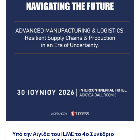
Υπό την Αιγίδα του ILME το 4ο Συνέδριο