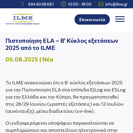



694 40 68 687
10:00 - 18:00
info@ilme.gr
Επικοινωνία
Πιστοποίηση ELA – B’ Κύκλος εξετάσεων
2025 από το ILME
05.08.2025
|
Νέα
To ILME ανακοινώνει ότι ο Β’ κύκλος εξετάσεων 2025
για την Πιστοποίηση ELA στα επίπεδα EJLog και ESLog
για την Ελλάδα και την Κύπρο, θα πραγματοποιηθεί
στις 28/29 Ιουνίου (γραπτές εξετάσεις) και 12 Ιουλίου
(συνέντευξη), μέσω διαδικτύου (on-line).
Οι ενδιαφερόμενοι υποψήφιοι παρακαλούνται να
συμπληρώσουν και αποστείλουν ηλεκτρονικά στην