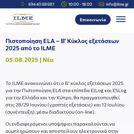



694 40 68 687
10:00 - 18:00
info@ilme.gr
Επικοινωνία
Πιστοποίηση ELA – B’ Κύκλος εξετάσεων
2025 από το ILME
05.08.2025
|
Νέα
To ILME ανακοινώνει ότι ο Β’ κύκλος εξετάσεων 2025
για την Πιστοποίηση ELA στα επίπεδα EJLog και ESLog
για την Ελλάδα και την Κύπρο, θα πραγματοποιηθεί
στις 28/29 Ιουνίου (γραπτές εξετάσεις) και 12 Ιουλίου
(συνέντευξη), μέσω διαδικτύου (on-line).
Οι ενδιαφερόμενοι υποψήφιοι παρακαλούνται να
συμπληρώσουν και αποστείλουν ηλεκτρονικά στην