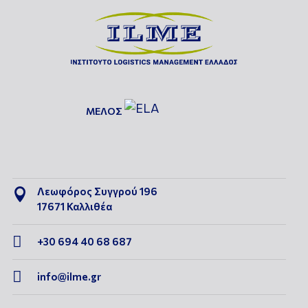
ΜΕΛΟΣ
Λεωφόρος Συγγρού 196

17671 Καλλιθέα

+30 694 40 68 687

info@ilme.gr