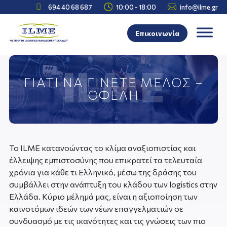



694 40 68 687
10:00 - 18:00
info@ilme.gr
Επικοινωνία
ΓΙΑΤΙ ΝΑ ΓΙΝΕΤΕ ΜΕΛΟΣ –
ΟΦΕΛΗ
Το ILME κατανοώντας το κλίμα αναξιοπιστίας και
έλλειψης εμπιστοσύνης που επικρατεί τα τελευταία
χρόνια για κάθε τι Ελληνικό, μέσω της δράσης του
συμβάλλει στην ανάπτυξη του κλάδου των logistics στην
Ελλάδα. Κύριο μέλημά μας, είναι η αξιοποίηση των
καινοτόμων ιδεών των νέων επαγγελματιών σε
συνδυασμό με τις ικανότητες και τις γνώσεις των πιο