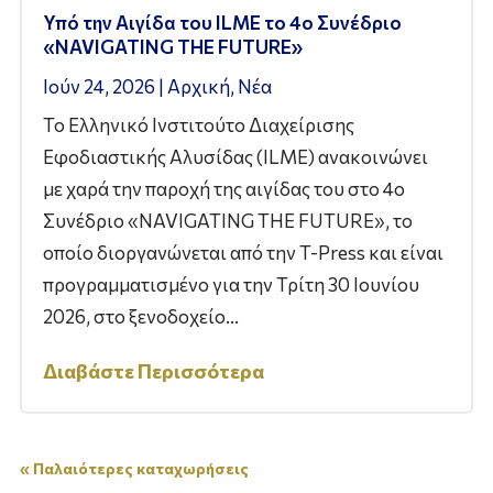
Υπό την Αιγίδα του ILME το 4ο Συνέδριο
«NAVIGATING THE FUTURE»
Ιούν 24, 2026
|
Αρχική
,
Νέα
Το Ελληνικό Ινστιτούτο Διαχείρισης
Εφοδιαστικής Αλυσίδας (ILME) ανακοινώνει
με χαρά την παροχή της αιγίδας του στο 4ο
Συνέδριο «NAVIGATING THE FUTURE», το
οποίο διοργανώνεται από την T-Press και είναι
προγραμματισμένο για την Τρίτη 30 Ιουνίου
2026, στο ξενοδοχείο...
Διαβάστε Περισσότερα
« Παλαιότερες καταχωρήσεις