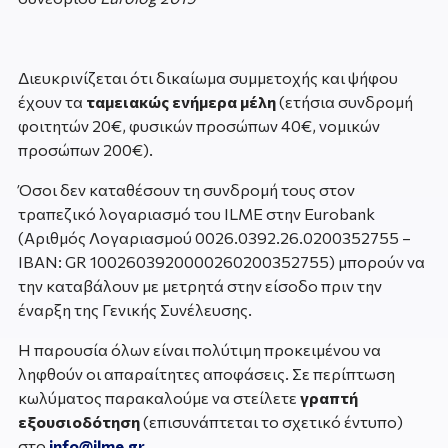
Διευκρινίζεται ότι δικαίωμα συμμετοχής και ψήφου
έχουν τα
ταμειακώς ενήμερα μέλη
(ετήσια συνδρομή
φοιτητών 20€, φυσικών προσώπων 40€, νομικών
προσώπων 200€).
Όσοι δεν καταθέσουν τη συνδρομή τους στον
τραπεζικό λογαριασμό του ILME στην Eurobank
(Αριθμός Λογαριασμού 0026.0392.26.0200352755 –
IBAN: GR 1002603920000260200352755) μπορούν να
την καταβάλουν με μετρητά στην είσοδο πριν την
έναρξη της Γενικής Συνέλευσης.
Η παρουσία όλων είναι πολύτιμη προκειμένου να
ληφθούν οι απαραίτητες αποφάσεις. Σε περίπτωση
κωλύματος παρακαλούμε να στείλετε
γραπτή
εξουσιοδότηση
(επισυνάπτεται το σχετικό έντυπο)
στο
info@ilme.gr
.