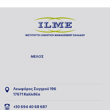
ΜΕΛΟΣ
Λεωφόρος Συγγρού 196

17671 Καλλιθέα

+30 694 40 68 687