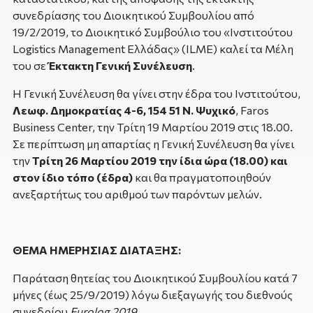
συνεδρίασης του Διοικητικού Συμβουλίου από
19/2/2019, το Διοικητικό Συμβούλιο του «Ινστιτούτου
Logistics Management Ελλάδας» (ILME) καλεί τα Μέλη
του σε
Έκτακτη Γενική Συνέλευση
.
Η Γενική Συνέλευση θα γίνει στην έδρα του Ινστιτούτου,
Λεωφ. Δημοκρατίας 4-6, 154 51 Ν. Ψυχικό
, Faros
Business Center, την Τρίτη 19 Μαρτίου 2019 στις 18.00.
Σε περίπτωση μη απαρτίας η Γενική Συνέλευση θα γίνει
την
Τρίτη 26 Μαρτίου 2019 την ίδια ώρα (18.00) και
στον ίδιο τόπο (έδρα)
και θα πραγματοποιηθούν
ανεξαρτήτως του αριθμού των παρόντων μελών.
ΘΕΜΑ ΗΜΕΡΗΣΙΑΣ ΔΙΑΤΑΞΗΣ:
Παράταση θητείας του Διοικητικού Συμβουλίου κατά 7
μήνες (έως 25/9/2019) λόγω διεξαγωγής του διεθνούς
συνεδρίου
Eurolog 2019