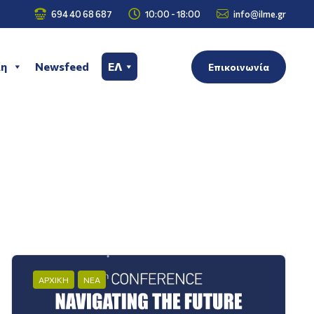



694 40 68 687
10:00 - 18:00
info@ilme.gr
η
Newsfeed
ΕΛ
Επικοινωνία
ΑΡΧΙΚΗ
ΝΕΑ