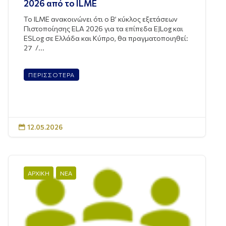
2026 από το ILME
To ILME ανακοινώνει ότι ο Β’ κύκλος εξετάσεων
Πιστοποίησης ELA 2026 για τα επίπεδα EJLog και
ESLog σε Ελλάδα και Κύπρο, θα πραγματοποιηθεί:
27 /...
ΠΕΡΙΣΣΟΤΕΡΑ
12.05.2026

ΑΡΧΙΚΗ
ΝΕΑ