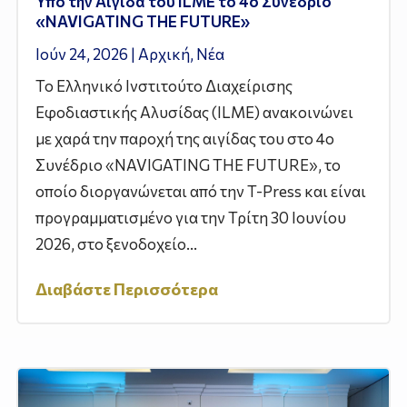
Υπό την Αιγίδα του ILME το 4ο Συνέδριο
«NAVIGATING THE FUTURE»
Ιούν 24, 2026
|
Αρχική
,
Νέα
Το Ελληνικό Ινστιτούτο Διαχείρισης
Εφοδιαστικής Αλυσίδας (ILME) ανακοινώνει
με χαρά την παροχή της αιγίδας του στο 4ο
Συνέδριο «NAVIGATING THE FUTURE», το
οποίο διοργανώνεται από την T-Press και είναι
προγραμματισμένο για την Τρίτη 30 Ιουνίου
2026, στο ξενοδοχείο...
Διαβάστε Περισσότερα