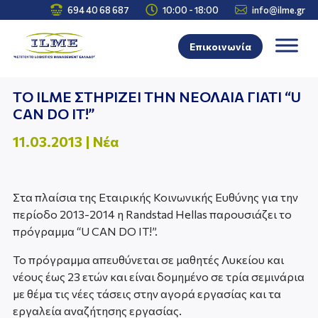



694 40 68 687
10:00 - 18:00
info@ilme.gr
Επικοινωνία
ΤΟ ILME ΣΤΗΡΙΖΕΙ ΤΗΝ ΝΕΟΛΑΙΑ ΓΙΑΤΙ “U
CAN DO IT!”
11.03.2013
|
Νέα
Στα πλαίσια της Εταιρικής Κοινωνικής Ευθύνης για την
περίοδο 2013-2014 η Randstad Hellas παρουσιάζει το
πρόγραμμα “U CAN DO IT!”.
Το πρόγραμμα απευθύνεται σε μαθητές Λυκείου και
νέους έως 23 ετών και είναι δομημένο σε τρία σεμινάρια
με θέμα τις νέες τάσεις στην αγορά εργασίας και τα
εργαλεία αναζήτησης εργασίας.