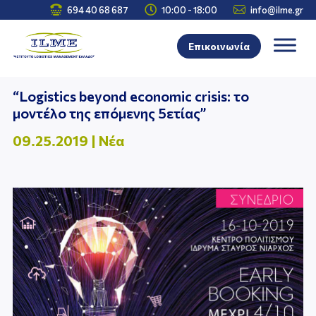



694 40 68 687
10:00 - 18:00
info@ilme.gr
Επικοινωνία
“Logistics beyond economic crisis: το
μοντέλο της επόμενης 5ετίας”
09.25.2019
|
Νέα