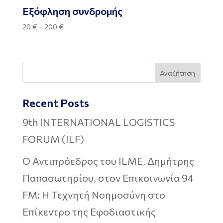
Εξόφληση συνδρομής
Price
20
€
–
200
€
range:
20 €
through
200 €
Αναζήτηση
Recent Posts
9th INTERNATIONAL LOGISTICS
FORUM (ILF)
Ο Αντιπρόεδρος του ILME, Δημήτρης
Παπασωτηρίου, στον Επικοινωνία 94
FM: Η Τεχνητή Νοημοσύνη στο
Επίκεντρο της Εφοδιαστικής