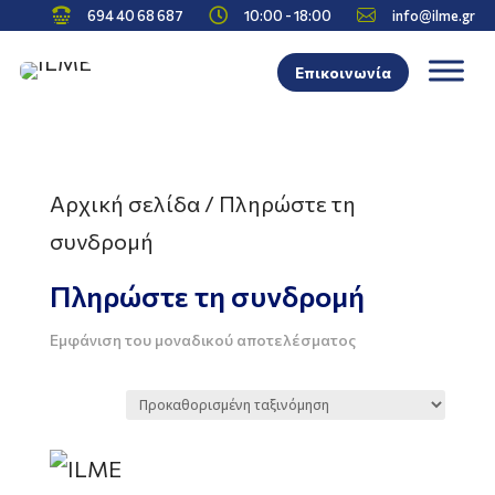



694 40 68 687
10:00 - 18:00
info@ilme.gr
Επικοινωνία
Αρχική σελίδα
/ Πληρώστε τη
συνδρομή
Πληρώστε τη συνδρομή
Εμφάνιση του μοναδικού αποτελέσματος