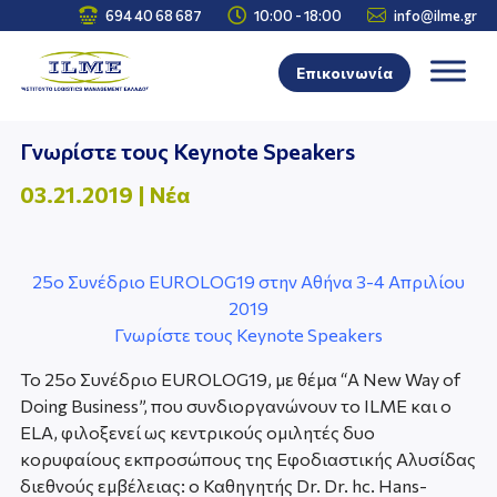



694 40 68 687
10:00 - 18:00
info@ilme.gr
Επικοινωνία
Γνωρίστε τους Keynote Speakers
03.21.2019
|
Νέα
25ο Συνέδριο EUROLOG19 στην Αθήνα 3-4 Απριλίου
2019
Γνωρίστε τους Keynote Speakers
To 25ο Συνέδριο EUROLOG19, με θέμα “A New Way of
Doing Business”, που συνδιοργανώνουν το ILME και ο
ELA, φιλοξενεί ως κεντρικούς ομιλητές δυο
κορυφαίους εκπροσώπους της Εφοδιαστικής Αλυσίδας
διεθνούς εμβέλειας: o Καθηγητής Dr. Dr. hc. Hans-