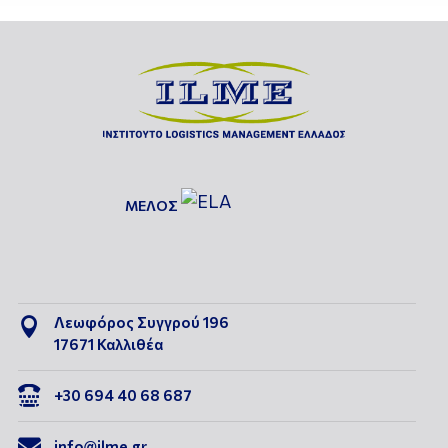
ΜΕΛΟΣ
Λεωφόρος Συγγρού 196

17671 Καλλιθέα

+30 694 40 68 687

info@ilme.gr