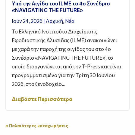
Υπό την Αιγίδα του ILME το 4ο Συνέδριο
«NAVIGATING THE FUTURE»
Ιούν 24, 2026
|
Αρχική
,
Νέα
Το Ελληνικό Ινστιτούτο Διαχείρισης
Εφοδιαστικής Αλυσίδας (ILME) ανακοινώνει
με χαρά την παροχή της αιγίδας του στο 4ο
Συνέδριο «NAVIGATING THE FUTURE», το
οποίο διοργανώνεται από την T-Press και είναι
προγραμματισμένο για την Τρίτη 30 Ιουνίου
2026, στο ξενοδοχείο...
Διαβάστε Περισσότερα
« Παλαιότερες καταχωρήσεις