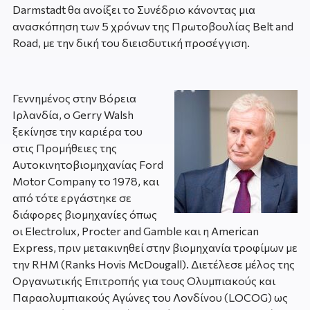
Darmstadt θα ανοίξει το Συνέδριο κάνοντας μια
ανασκόπηση των 5 χρόνων της Πρωτοβουλίας Belt and
Road, με την δική του διεισδυτική προσέγγιση.
Γεννημένος στην Βόρεια
Ιρλανδία, ο Gerry Walsh
ξεκίνησε την καριέρα του
στις Προμήθειες της
Αυτοκινητοβιομηχανίας Ford
Motor Company το 1978, και
από τότε εργάστηκε σε
διάφορες βιομηχανίες όπως
οι Electrolux, Procter and Gamble και η American
Express, πριν μετακινηθεί στην βιομηχανία τροφίμων με
την RHM (Ranks Hovis McDougall). Διετέλεσε μέλος της
Οργανωτικής Επιτροπής για τους Ολυμπιακούς και
Παραολυμπιακούς Αγώνες του Λονδίνου (LOCOG) ως