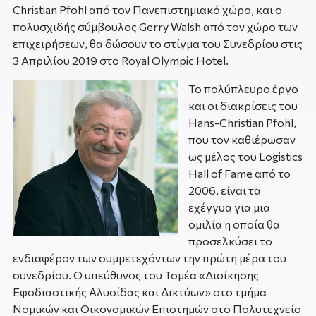
Christian Pfohl από τον Πανεπιστημιακό χώρο, και ο
πολυσχιδής σύμβουλος Gerry Walsh από τον χώρο των
επιχειρήσεων, θα δώσουν το στίγμα του Συνεδρίου στις
3 Απριλίου 2019 στο Royal Olympic Hotel.
Το πολύπλευρο έργο
και οι διακρίσεις του
Hans-Christian Pfohl,
που τον καθιέρωσαν
ως μέλος του Logistics
Hall of Fame από το
2006, είναι τα
εχέγγυα για μια
ομιλία η οποία θα
προσελκύσει το
ενδιαφέρον των συμμετεχόντων την πρώτη μέρα του
συνεδρίου. Ο υπεύθυνος του Τομέα «Διοίκησης
Εφοδιαστικής Αλυσίδας και Δικτύων» στο τμήμα
Νομικών και Οικονομικών Επιστημών στο Πολυτεχνείο