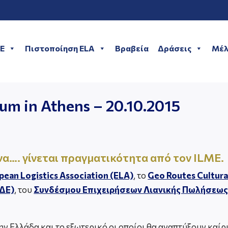
ME
Πιστοποίηση ELA
Βραβεία
Δράσεις
Μέλ
orum in Athens – 20.10.2015
ήνα…. γίνεται πραγματικότητα από τον ILME.
pean Logistics Association (ELA)
, το
Geo Routes Cultural
ΔΕ)
, του
Συνδέσμου Επιχειρήσεων Λιανικής Πωλήσεως
ν Ελλάδα και το εξωτερικό οι οποίοι θα αναπτύξουν καίρ