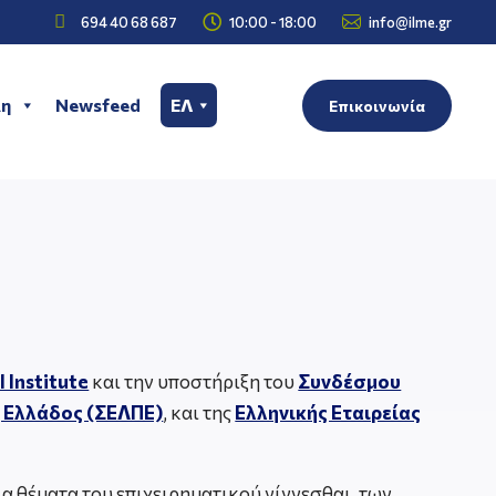



694 40 68 687
10:00 - 18:00
info@ilme.gr
η
Newsfeed
ΕΛ
Επικοινωνία
 Institute
και την υποστήριξη του
Συνδέσμου
 Ελλάδος (ΣΕΛΠΕ)
, και της
Ελληνικής Εταιρείας
ια θέματα του επιχειρηματικού γίγνεσθαι, των