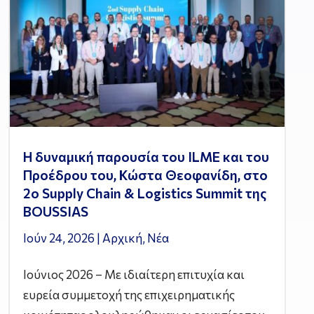
Η δυναμική παρουσία του ILME και του
Προέδρου του, Κώστα Θεοφανίδη, στο
2ο Supply Chain & Logistics Summit της
BOUSSIAS
Ιούν 24, 2026
|
Αρχική
,
Νέα
Ιούνιος 2026 – Με ιδιαίτερη επιτυχία και
ευρεία συμμετοχή της επιχειρηματικής