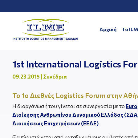
Αρχική
To IL
1st International Logistics F
09.23.2015
|
Συνέδρια
Το 1o Διεθνές Logistics Forum στην Αθ
Η διοργάνωσή του γίνεται σε συνεργασία με το
Euro
Διοίκησης Ανθρωπίνου Δυναμικού Ελλάδος (ΣΔΑ
Διοικήσεως Επιχειρήσεων (ΕΕΔΕ)
.
Θα πλαισιώνεται από καταξιωμένους ομιλητές από τη