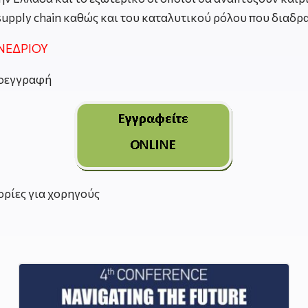
 supply chain καθώς και του καταλυτικού ρόλου που δια
ΝΕΔΡΙΟΥ
ροεγγραφή
ρίες για χορηγούς