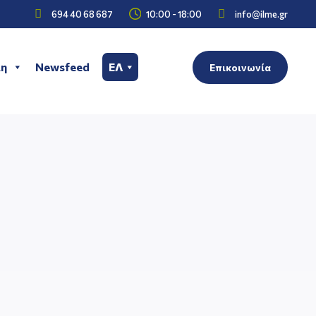



694 40 68 687
10:00 - 18:00
info@ilme.gr
η
Newsfeed
ΕΛ
Επικοινωνία