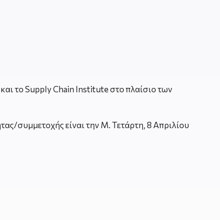
αι το Supply Chain Institute στο πλαίσιο των
ας/συμμετοχής είναι την Μ. Τετάρτη, 8 Απριλίου