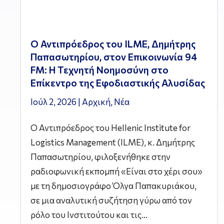
Ο Αντιπρόεδρος του ILME, Δημήτρης
Παπασωτηρίου, στον Επικοινωνία 94
FM: Η Τεχνητή Νοημοσύνη στο
Επίκεντρο της Εφοδιαστικής Αλυσίδας
Ιούλ 2, 2026
|
Αρχική
,
Νέα
Ο Αντιπρόεδρος του Hellenic Institute for
Logistics Management (ILME), κ. Δημήτρης
Παπασωτηρίου, φιλοξενήθηκε στην
ραδιοφωνική εκπομπή «Είναι στο χέρι σου»
με τη δημοσιογράφο Όλγα Παπακυριάκου,
σε μια αναλυτική συζήτηση γύρω από τον
ρόλο του Ινστιτούτου και τις...