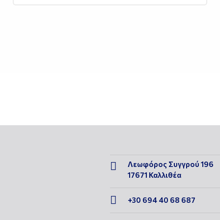
Λεωφόρος Συγγρού 196

17671 Καλλιθέα

+30 694 40 68 687