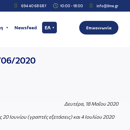



694 40 68 687
10:00 - 18:00
info@ilme.gr
η
Newsfeed
ΕΛ
Επικοινωνία
0/06/2020
Δευτέρα, 18 Μαΐου 2020
 20 Ιουνίου (γραπτές εξετάσεις) και 4 Ιουλίου 2020