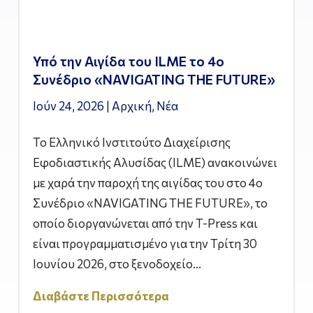
Υπό την Αιγίδα του ILME το 4ο
Συνέδριο «NAVIGATING THE FUTURE»
Ιούν 24, 2026
|
Αρχική
,
Νέα
Το Ελληνικό Ινστιτούτο Διαχείρισης
Εφοδιαστικής Αλυσίδας (ILME) ανακοινώνει
με χαρά την παροχή της αιγίδας του στο 4ο
Συνέδριο «NAVIGATING THE FUTURE», το
οποίο διοργανώνεται από την T-Press και
είναι προγραμματισμένο για την Τρίτη 30
Ιουνίου 2026, στο ξενοδοχείο...
Διαβάστε Περισσότερα