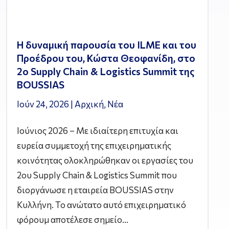
Η δυναμική παρουσία του ILME και του
Προέδρου του, Κώστα Θεοφανίδη, στο
2ο Supply Chain & Logistics Summit της
BOUSSIAS
Ιούν 24, 2026
|
Αρχική
,
Νέα
Ιούνιος 2026 – Με ιδιαίτερη επιτυχία και
ευρεία συμμετοχή της επιχειρηματικής
κοινότητας ολοκληρώθηκαν οι εργασίες του
2ου Supply Chain & Logistics Summit που
διοργάνωσε η εταιρεία BOUSSIAS στην
Κυλλήνη. Το ανώτατο αυτό επιχειρηματικό
φόρουμ αποτέλεσε σημείο...