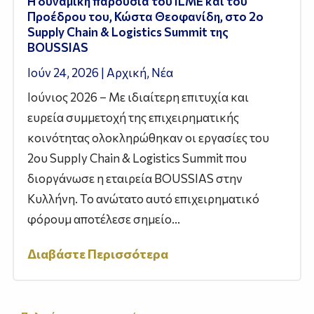
Η δυναμική παρουσία του ILME και του
Προέδρου του, Κώστα Θεοφανίδη, στο 2ο
Supply Chain & Logistics Summit της
BOUSSIAS
Ιούν 24, 2026
|
Αρχική
,
Νέα
Ιούνιος 2026 – Με ιδιαίτερη επιτυχία και
ευρεία συμμετοχή της επιχειρηματικής
κοινότητας ολοκληρώθηκαν οι εργασίες του
2ου Supply Chain & Logistics Summit που
διοργάνωσε η εταιρεία BOUSSIAS στην
Κυλλήνη. Το ανώτατο αυτό επιχειρηματικό
φόρουμ αποτέλεσε σημείο...
Διαβάστε Περισσότερα