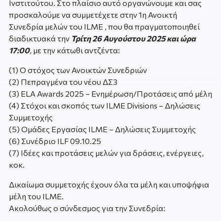
Ινστιτούτου. Στο πλαίσιο αυτό οργανώνουμε και σας
προσκαλούμε να συμμετέχετε στην 1η Ανοικτή
Συνεδρία μελών του ΙLME , που θα πραγματοποιηθεί
διαδικτυακά την
Τρίτη
26 Αυγούστου 2025 και ώρα
17:00
, με την κάτωθι αντζέντα:
(1) Ο στόχος των Ανοικτών Συνεδριών
(2) Πεπραγμένα του νέου ΔΣ3
(3) ΕLA Awards 2025 – Ενημέρωση/Προτάσεις από μέλη
(4) Στόχοι και σκοπός των ILME Divisions – Δηλώσεις
Συμμετοχής
(5) Ομάδες Εργασίας ILME – Δηλώσεις Συμμετοχής
(6) Συνέδριο ILF 09.10.25
(7) Ιδέες και προτάσεις μελών για δράσεις, ενέργειες,
κοκ.
Δικαίωμα συμμετοχής έχουν όλα τα μέλη και υποψήφια
μέλη του ΙLΜΕ.
Ακολούθως ο σύνδεσμος για την Συνεδρία: