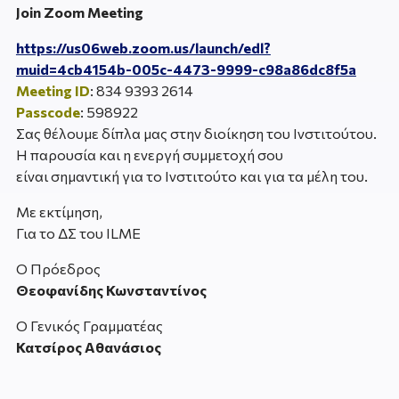
Join Zoom Meeting
https://us06web.zoom.us/launch/edl?
muid=4cb4154b-005c-4473-9999-c98a86dc8f5a
Meeting ID
: 834 9393 2614
Passcode
: 598922
Σας θέλουμε δίπλα μας στην διοίκηση του Ινστιτούτου.
Η παρουσία και η ενεργή συμμετοχή σου
είναι σημαντική για τo Ινστιτούτο και για τα μέλη του.
Με εκτίμηση,
Για το ΔΣ του ILME
Ο Πρόεδρος
Θεοφανίδης Κωνσταντίνος
Ο Γενικός Γραμματέας
Κατσίρος Αθανάσιος