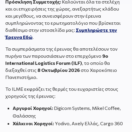
Πρόσκληση Συμμετοχής:
Καλούνται όλα τα στελέχη
και οι επιχειρήσεις της χώρας, ανεξαρτήτως κλάδου
και μεγέθους, να συνεισφέρουν στην έρευνα
συμπληρώνοντας το ερωτηματολόγιο που βρίσκεται
διαθέσιμο στην ιστοσελίδα μας:
Συμπληρώστε την
Έρευνα Εδώ
.
Τα συμπεράσματα της έρευνας θα αποτελέσουν τον
πυρήνα των παρουσιάσεων στο επερχόμενο
9ο
International Logistics Forum (ILF)
, το οποίο θα
διεξαχθεί στις
8 Οκτωβρίου 2026
στο Χαροκόπειο
Πανεπιστήμιο.
Το ILME εκφράζει τις θερμές του ευχαριστίες στους
χορηγούς της έρευνας:
Αργυροί Χορηγοί:
Digicom Systems, Mikel Coffee,
Θαλάσσης
Χάλκινοι Χορηγοί:
Yodivo, Axely Ελλάς, Cargo 360