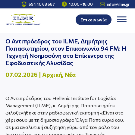



694 40 68 687
10:00 - 18:00
info@ilme.gr
Επικοινωνία
Ο Αντιπρόεδρος του ILME, Δημήτρης
Παπασωτηρίου, στον Επικοινωνία 94 FM: Η
Τεχνητή Νοημοσύνη στο Επίκεντρο της
Εφοδιαστικής Αλυσίδας
07.02.2026
|
Αρχική
,
Νέα
Ο Αντιπρόεδρος του Hellenic Institute for Logistics
Management (ILME), κ. Δημήτρης Παπασωτηρίου,
φιλοξενήθηκε στην ραδιοφωνική εκπομπή «Είναι στο
χέρι σου» με τη δημοσιογράφο Όλγα Παπακυριάκου,
σε μια αναλυτική συζήτηση γύρω από τον ρόλο του
Ινστιτούτου και τις προοπτικές της Τεχνητής