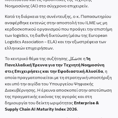
Νοημοσύνης (AI) στο σύγχρονο επιχειρείν.
Κατά τη διάρκεια της συνέντευξης, ο κ. Παπασωτηρίου
αναφέρθηκε εκτενώς στην αποστολή του ILME ως μη
κερδοσκοπικού οργανισμού που προάγει την επιστήμη
των logistics, τη διεθνή δικτύωση (μέσω της European
Logistics Association – ELA) και την εξωστρέφεια των
ελληνικών επιχειρήσεων.
Το κεντρικό θέμα της συζήτησης شكلσε η
1η
Πανελλαδική Έρευνα για την Τεχνητή Νοημοσύνη
στις Επιχειρήσεις και την Εφοδιαστική Αλυσίδα
, η
οποία πραγματοποιείται με τη στρατηγική υποστήριξη
και υπό την αιγίδα του Υπουργείου Ψηφιακής
Διακυβέρνησης. Η έρευνα αποσκοπεί στην αποτύπωση
της πραγματικής εικόνας της αγοράς και στη
δημιουργία του δείκτη ωριμότητας
Enterprise &
Supply Chain AI Maturity Index 2026
.