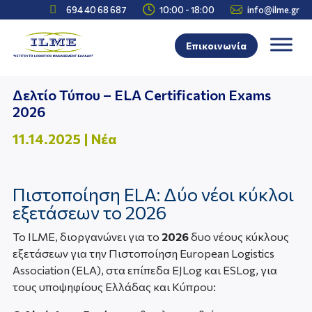



694 40 68 687
10:00 - 18:00
info@ilme.gr
Επικοινωνία
Δελτίο Τύπου – ELA Certification Exams
2026
11.14.2025
|
Νέα
Πιστοποίηση ELA: Δύο νέοι κύκλοι
εξετάσεων το 2026
Το ILME, διοργανώνει για το
2026
δυο νέους κύκλους
εξετάσεων για την Πιστοποίηση European Logistics
Association (ELA), στα επίπεδα EJLog και ESLog, για
τους υποψηφίους Ελλάδας και Κύπρου: