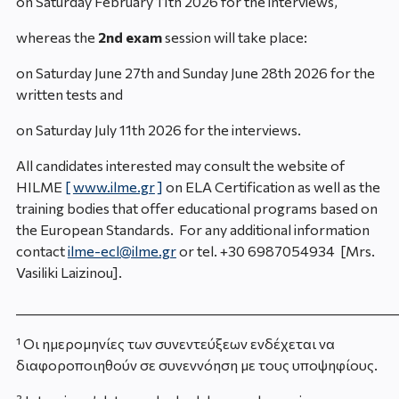
on Saturday February 11
th
2026 for the interviews
,
whereas the
2
nd
exam
session will take place:
οn Saturday June 27
th
and Sunday June 28
th
2026 for the
written tests and
on Saturday July 11
th
2026 for the interviews.
All candidates interested may consult the website of
HILME
[
www.ilme.gr
]
on ELA Certification as well as the
training bodies that offer educational programs based on
the European Standards. For any additional information
contact
ilme-ecl@ilme.gr
or tel. +30 6987054934 [Mrs.
Vasiliki Laizinou].
_____________________________________________________________
¹ Οι ημερομηνίες των συνεντεύξεων ενδέχεται να
διαφοροποιηθούν σε συνεννόηση με τους υποψηφίους.