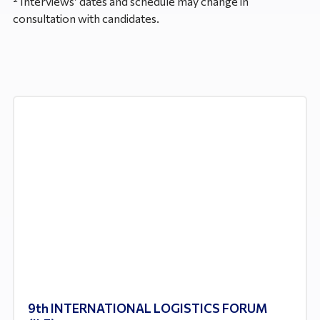
² Interviews’ dates and schedule may change in
consultation with candidates.
9th INTERNATIONAL LOGISTICS FORUM