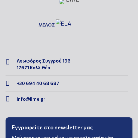
ΜΕΛΟΣ
Λεωφόρος Συγγρού 196

17671 Καλλιθέα

+30 694 40 68 687

info@ilme.gr
Εγγραφείτε στο newsletter μας
Μείνετε ενημερωμένοι με τα τελευταία νέα,