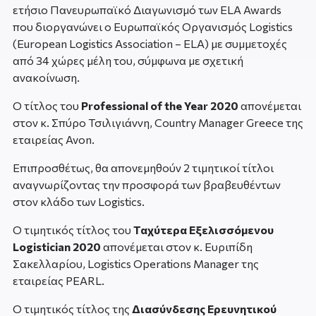
ετήσιο Πανευρωπαϊκό Διαγωνισμό των ELA Awards
που διοργανώνει ο Ευρωπαϊκός Οργανισμός Logistics
(European Logistics Association – ELA) με συμμετοχές
από 34 χώρες μέλη του, σύμφωνα με σχετική
ανακοίνωση.
Ο τίτλος του
Professional
of
the
Year 2020
απονέμεται
στον κ. Σπύρο Τσιλιγιάννη, Country Manager Greece της
εταιρείας Avon.
Επιπροσθέτως, θα απονεμηθούν 2 τιμητικοί τίτλοι
αναγνωρίζοντας την προσφορά των βραβευθέντων
στον κλάδο των Logistics.
Ο τιμητικός τίτλος του
Ταχύτερα Εξελισσόμενου
Logistician 2020
απονέμεται στον κ. Ευριπίδη
Σακελλαρίου, Logistics Operations Manager της
εταιρείας PEARL.
Ο τιμητικός τίτλος της
Διασύνδεσης Ερευνητικού