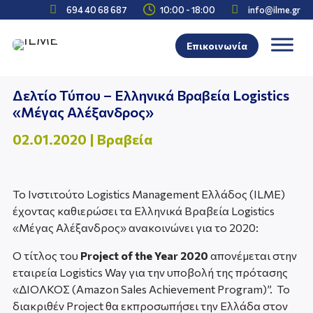



694 40 68 687
10:00 - 18:00
info@ilme.gr
Επικοινωνία
Δελτίο Τύπου – Ελληνικά Βραβεία Logistics
«Μέγας Αλέξανδρος»
02.01.2020
|
Βραβεία
To Ινστιτούτο Logistics Management Ελλάδος (ILME)
έχοντας καθιερώσει τα Ελληνικά Βραβεία Logistics
«Μέγας Αλέξανδρος» ανακοινώνει για το 2020:
Ο τίτλος του
Project
of
the
Year 2020
απονέμεται στην
εταιρεία Logistics Way για την υποβολή της πρότασης
«ΔΙΟΛΚΟΣ (Amazon Sales Achievement Program)”. Το
διακριθέν Project θα εκπροσωπήσει την Ελλάδα στον