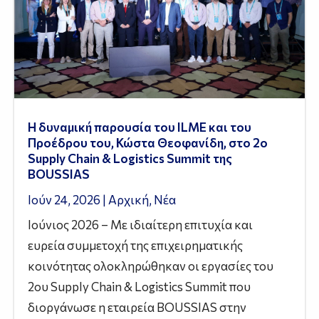
Η δυναμική παρουσία του ILME και του
Προέδρου του, Κώστα Θεοφανίδη, στο 2ο
Supply Chain & Logistics Summit της
BOUSSIAS
Ιούν 24, 2026
|
Αρχική
,
Νέα
Ιούνιος 2026 – Με ιδιαίτερη επιτυχία και
ευρεία συμμετοχή της επιχειρηματικής
κοινότητας ολοκληρώθηκαν οι εργασίες του
2ου Supply Chain & Logistics Summit που
διοργάνωσε η εταιρεία BOUSSIAS στην