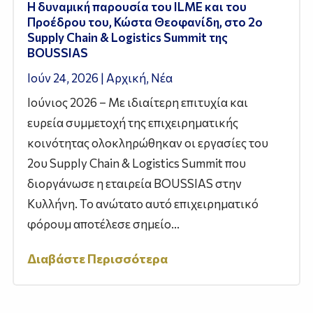
Η δυναμική παρουσία του ILME και του
Προέδρου του, Κώστα Θεοφανίδη, στο 2ο
Supply Chain & Logistics Summit της
BOUSSIAS
Ιούν 24, 2026
|
Αρχική
,
Νέα
Ιούνιος 2026 – Με ιδιαίτερη επιτυχία και
ευρεία συμμετοχή της επιχειρηματικής
κοινότητας ολοκληρώθηκαν οι εργασίες του
2ου Supply Chain & Logistics Summit που
διοργάνωσε η εταιρεία BOUSSIAS στην
Κυλλήνη. Το ανώτατο αυτό επιχειρηματικό
φόρουμ αποτέλεσε σημείο...
Διαβάστε Περισσότερα