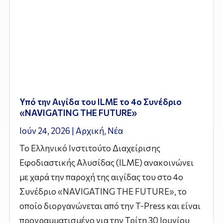
Υπό την Αιγίδα του ILME το 4ο Συνέδριο
«NAVIGATING THE FUTURE»
Ιούν 24, 2026
|
Αρχική
,
Νέα
Το Ελληνικό Ινστιτούτο Διαχείρισης
Εφοδιαστικής Αλυσίδας (ILME) ανακοινώνει
με χαρά την παροχή της αιγίδας του στο 4ο
Συνέδριο «NAVIGATING THE FUTURE», το
οποίο διοργανώνεται από την T-Press και είναι
προγραμματισμένο για την Τρίτη 30 Ιουνίου