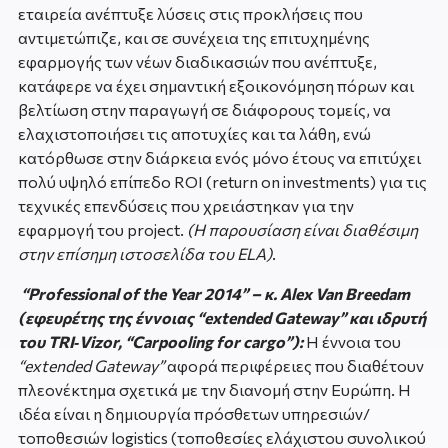
εταιρεία ανέπτυξε λύσεις στις προκλήσεις που
αντιμετώπιζε, και σε συνέχεια της επιτυχημένης
εφαρμογής των νέων διαδικασιών που ανέπτυξε,
κατάφερε να έχει σημαντική εξοικονόμηση πόρων και
βελτίωση στην παραγωγή σε διάφορους τομείς, να
ελαχιστοποιήσει τις αποτυχίες και τα λάθη, ενώ
κατόρθωσε στην διάρκεια ενός μόνο έτους να επιτύχει
πολύ υψηλό επίπεδο ROI (return on investments) για τις
τεχνικές επενδύσεις που χρειάστηκαν για την
εφαρμογή του project.
(Η παρουσίαση είναι διαθέσιμη
στην επίσημη ιστοσελίδα του ELA)
.
“Professional of the Year 2014” – κ.
Alex Van Breedam
(εφευρέτης της έννοιας
“extended Gateway”
και ιδρυτή
του
TRI‐Vizor, “Carpooling for cargo”)
:
Η έννοια του
“extended Gateway”
αφορά περιφέρειες που διαθέτουν
πλεονέκτημα σχετικά με την διανομή στην Ευρώπη. Η
ιδέα είναι η δημιουργία πρόσθετων υπηρεσιών/
τοποθεσιών logistics (τοποθεσίες ελάχιστου συνολικού