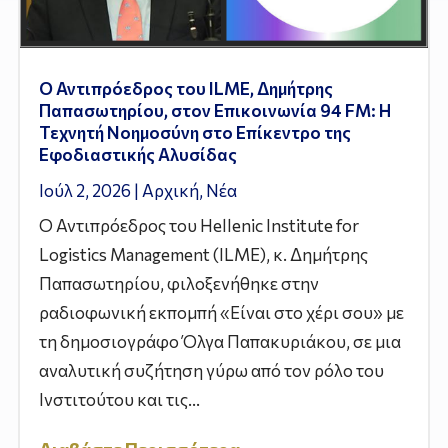
Ο Αντιπρόεδρος του ILME, Δημήτρης
Παπασωτηρίου, στον Επικοινωνία 94 FM: Η
Τεχνητή Νοημοσύνη στο Επίκεντρο της
Εφοδιαστικής Αλυσίδας
Ιούλ 2, 2026
|
Αρχική
,
Νέα
Ο Αντιπρόεδρος του Hellenic Institute for
Logistics Management (ILME), κ. Δημήτρης
Παπασωτηρίου, φιλοξενήθηκε στην
ραδιοφωνική εκπομπή «Είναι στο χέρι σου» με
τη δημοσιογράφο Όλγα Παπακυριάκου, σε μια
αναλυτική συζήτηση γύρω από τον ρόλο του
Ινστιτούτου και τις...