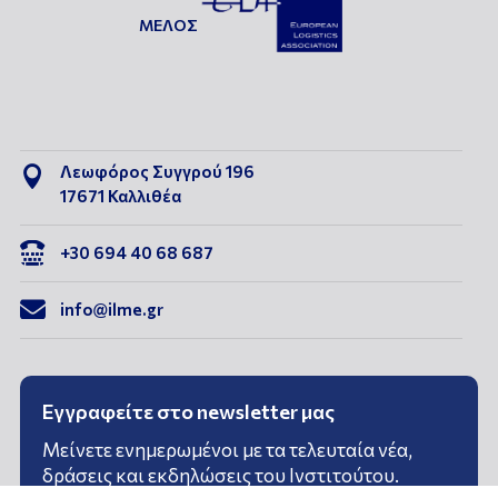
ΜΕΛΟΣ
Λεωφόρος Συγγρού 196

17671 Καλλιθέα

+30 694 40 68 687

info@ilme.gr
Εγγραφείτε στο newsletter μας
Μείνετε ενημερωμένοι με τα τελευταία νέα,
δράσεις και εκδηλώσεις του Ινστιτούτου.