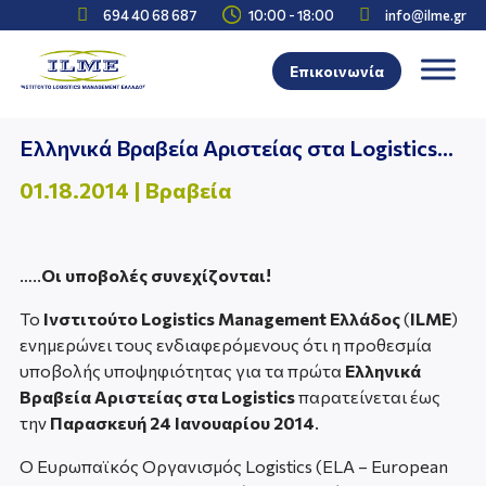



694 40 68 687
10:00 - 18:00
info@ilme.gr
Επικοινωνία
Ελληνικά Βραβεία Αριστείας στα Logistics…
01.18.2014
|
Βραβεία
…..
Οι υποβολές συνεχίζονται!
Το
Ινστιτούτο Logistics Management Ελλάδος
(
ILME
)
ενημερώνει τους ενδιαφερόμενους ότι η προθεσμία
υποβολής υποψηφιότητας για τα πρώτα
Ελληνικά
Βραβεία Αριστείας στα Logistics
παρατείνεται έως
την
Παρασκευή 24 Ιανουαρίου 2014
.
Ο Ευρωπαϊκός Οργανισμός Logistics (ELA – European