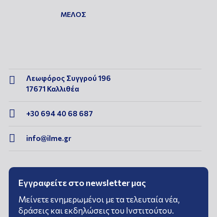
ΜΕΛΟΣ
Λεωφόρος Συγγρού 196

17671 Καλλιθέα

+30 694 40 68 687

info@ilme.gr
Εγγραφείτε στο newsletter μας
Μείνετε ενημερωμένοι με τα τελευταία νέα,
δράσεις και εκδηλώσεις του Ινστιτούτου.