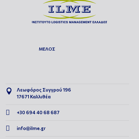
ΜΕΛΟΣ
Λεωφόρος Συγγρού 196

17671 Καλλιθέα

+30 694 40 68 687

info@ilme.gr