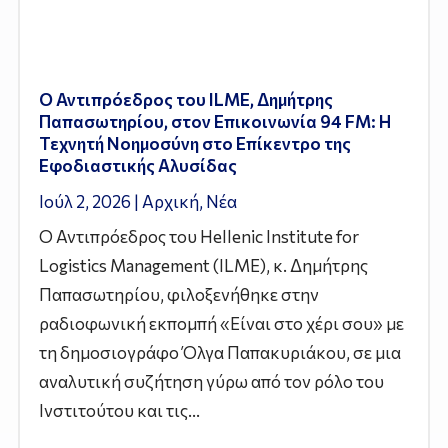
Ο Αντιπρόεδρος του ILME, Δημήτρης
Παπασωτηρίου, στον Επικοινωνία 94 FM: Η
Τεχνητή Νοημοσύνη στο Επίκεντρο της
Εφοδιαστικής Αλυσίδας
Ιούλ 2, 2026
|
Αρχική
,
Νέα
Ο Αντιπρόεδρος του Hellenic Institute for
Logistics Management (ILME), κ. Δημήτρης
Παπασωτηρίου, φιλοξενήθηκε στην
ραδιοφωνική εκπομπή «Είναι στο χέρι σου» με
τη δημοσιογράφο Όλγα Παπακυριάκου, σε μια
αναλυτική συζήτηση γύρω από τον ρόλο του
Ινστιτούτου και τις...