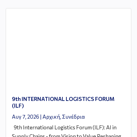
9th INTERNATIONAL LOGISTICS FORUM
(ILF)
Αυγ 7, 2026
|
Αρχική
,
Συνέδρια
9th International Logistics Forum (ILF): AI in
Supply Chains - from Vision to Value Reshaping