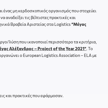
αι ένας μη κερδοσκοπικός οργανισμός που στοχεύει
α αναδείξει τις βέλτιστες πρακτικές και
ηνικά Βραβεία Αριστείας στα Logistics
“Μέγας
 έργο/λύση που ικανοποιεί περισσότερο τα κριτήρια,
έγας Αλέξανδρος –
Project
of
the
Year
2021”
. Το
ανώνει ο European Logistics Association – ELA με
εις και πρακτικές που εφάρμοσαν.