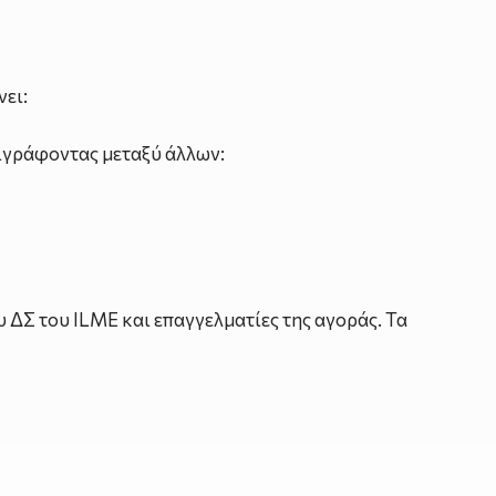
νει:
ριγράφοντας μεταξύ άλλων:
 ΔΣ του ILME και επαγγελματίες της αγοράς. Τα