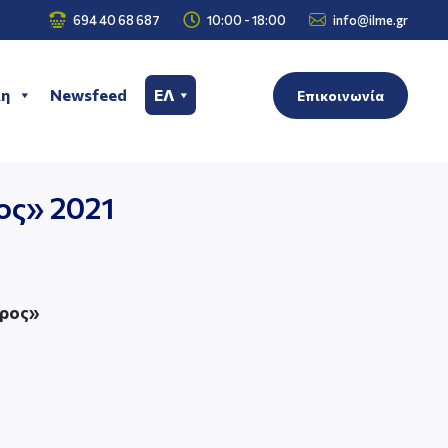



694 40 68 687
10:00 - 18:00
info@ilme.gr
η
Newsfeed
ΕΛ
Επικοινωνία
ος» 2021
δρος»