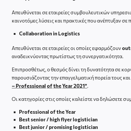
Απευθύνεται σε εταιρείες συμβουλευτικών υπηρεσιώ
καινοτόμες λύσεις και πρακτικές που ανέπτυξαν σε π
Collaboration in Logistics
Απευθύνεται σε εταιρείες οι οποίες εφαρμόζουν
out
αναδεικνύοντας πρωτίστως τη συνεργατικότητα.
Επιπροσθέτως, ο θεσμός δίνει τη δυνατότητα σε κο
παρουσιάζοντας την επαγγελματική πορεία τους και τ
–
Professional
of
the
Year
2021”
.
Οι κατηγορίες στις οποίες καλείστε να δηλώσετε συμ
Professional of the Year
Best senior / high flyer logistician
Best junior / promising logistician