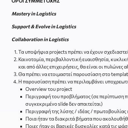
ΟΡΟΙ ΣΥΜΜΕΤΟΧΗΣ
Mastery in Logistics
Support & Evolve in Logistics
Collaboration in Logistics
Τα υποψήφια projects πρέπει να έχουν σχεδιαστε
Καινοτομία, περιβαλλοντική ευαισθησία, κυκλι
και από άλλες επιχειρήσεις, θα είναι οι πυλώνες 
Θα πρέπει να ετοιμαστεί παρουσίαση στο templat
Η παρουσίαση πρέπει να περιλαμβάνει υποχρεωτικά
Overview του project
Περιγραφή του προβλήματος (σε περίπτωση πο
συγκεκριμένο slide δεν απαιτείται)
Περιγραφή της λύσης / ιδέας / πρωτοβουλίας
Ποια ήταν τα διακριτά βήματα που ακολουθήθ
Ποιες ήταν οι βασικές δυσκολίες κατά τις φά