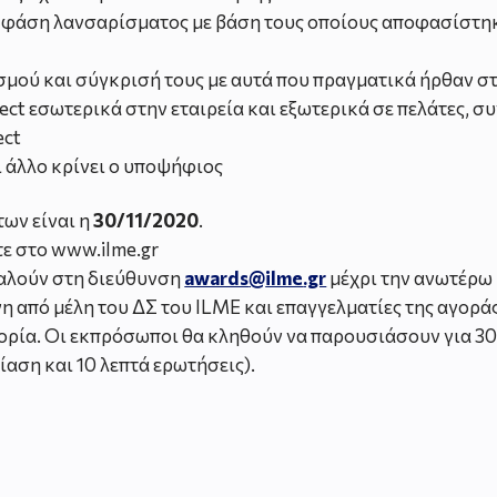
άση λανσαρίσματος με βάση τους οποίους αποφασίστηκε η
μού και σύγκρισή τους με αυτά που πραγματικά ήρθαν σ
ct εσωτερικά στην εταιρεία και εξωτερικά σε πελάτες, σ
ect
ι άλλο κρίνει ο υποψήφιος
ων είναι η
30/11/2020
.
τε στο www.ilme.gr
αλούν στη διεύθυνση
awards
@
ilme
.gr
μέχρι την ανωτέρω
η από μέλη του ΔΣ του ILME και επαγγελματίες της αγοράς
ορία. Οι εκπρόσωποι θα κληθούν να παρουσιάσουν για 30
αση και 10 λεπτά ερωτήσεις).