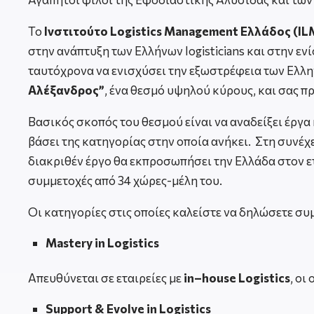
Το
Ινστιτούτο
Logistics
Management
Ελλάδος (
IL
στην ανάπτυξη των Ελλήνων logisticians και στην εν
ταυτόχρονα να ενισχύσει την εξωστρέφεια των Ελλην
Αλέξανδρος”
, ένα θεσμό υψηλού κύρους, και σας π
Βασικός σκοπός του θεσμού είναι να αναδείξει έργα
βάσει της κατηγορίας στην οποία ανήκει. Στη συνέχε
διακριθέν έργο θα εκπροσωπήσει την Ελλάδα στον ε
συμμετοχές από 34 χώρες-μέλη του.
Οι κατηγορίες στις οποίες καλείστε να δηλώσετε συμ
Mastery
in Logistics
Απευθύνεται σε εταιρείες με
in
–
house
Logistics
, οι
Support & Evolve in Logistics