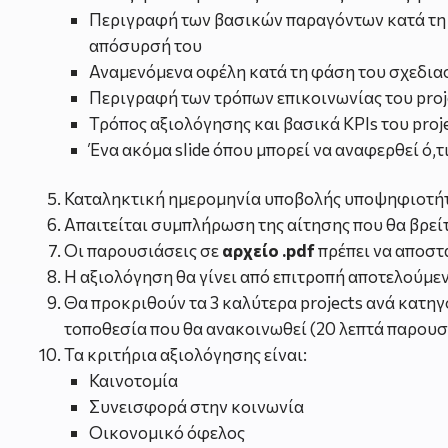
Περιγραφή των βασικών παραγόντων κατά τη φ
απόσυρσή του
Αναμενόμενα οφέλη κατά τη φάση του σχεδιασ
Περιγραφή των τρόπων επικοινωνίας του proje
Τρόπος αξιολόγησης και βασικά KPIs του proj
Ένα ακόμα slide όπου μπορεί να αναφερθεί ό,τ
Καταληκτική ημερομηνία υποβολής υποψηφιοτήτ
Απαιτείται συμπλήρωση της αίτησης που θα βρεί
Οι παρουσιάσεις σε
αρχείο .pdf
πρέπει να αποστ
Η αξιολόγηση θα γίνει από επιτροπή αποτελούμεν
Θα προκριθούν τα 3 καλύτερα projects ανά κατηγ
τοποθεσία που θα ανακοινωθεί (20 λεπτά παρουσί
Τα κριτήρια αξιολόγησης είναι:
Καινοτομία
Συνεισφορά στην κοινωνία
Οικονομικό όφελος