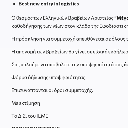
Best new entry in logistics
Ο θεσμός των Ελληνικών Βραβείων Αριστείας
“Μέγ
καθοδήγησης των νέων στον κλάδο της Εφοδιαστική
Η πρόσκληση για συμμετοχή απευθύνεται σε όλους τ
Η απονομή των βραβείων θα γίνει σε ειδική εκδήλω
Σας καλούμε να υποβάλετε την υποψηφιότητά σας
έ
Φόρμα δήλωσης υποψηφιότητας
Επισυνάπτονται οι όροι συμμετοχής.
Με εκτίμηση
Το Δ.Σ. του ILME