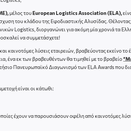
ME
),
μέλος του
European
Logistics
Association
(
ELA
),
είν
ίσχυση του κλάδου της Εφοδιαστικής Αλυσίδας. Θέλοντας ν
ικών Logistics, διοργανώνει για ακόμη μία χρονιά τα Ελλ
ροσκαλεί να συμμετάσχετε!
 και καινοτόμες λύσεις εταιρειών, βραβεύοντας εκείνο το
ια, ένα εκ των βραβευθέντων θα τιμηθεί με το βραβείο
“Μ
τήσιο Πανευρωπαϊκό Διαγωνισμό των ELA Awards που διοργ
μετοχή είναι οι κάτωθι:
 οποίες έχουν να παρουσιάσουν οφέλη από καινοτόμες λύσ