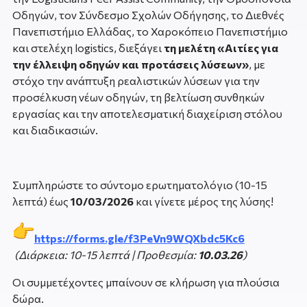
Οδηγών, τον Σύνδεσμο Σχολών Οδήγησης, το Διεθνές
Πανεπιστήμιο Ελλάδας, το Χαροκόπειο Πανεπιστήμιο
και στελέχη
logistics
, διεξάγει
τη μελέτη «Αιτίες για
την έλλειψη οδηγών και προτάσεις λύσεων»
, με
στόχο την ανάπτυξη ρεαλιστικών λύσεων για την
προσέλκυση νέων οδηγών, τη βελτίωση συνθηκών
εργασίας και την αποτελεσματική διαχείριση στόλου
και διαδικασιών.
Συμπληρώστε το σύντομο ερωτηματολόγιο (10-15
λεπτά) έως
10/03/2026
και γίνετε μέρος της λύσης!
https://forms.gle/f3PeVn9WQXbdc5Kc6
(Διάρκεια: 10-15 λεπτά | Προθεσμία:
10.03.26
)
Οι συμμετέχοντες μπαίνουν σε κλήρωση για πλούσια
δώρα.