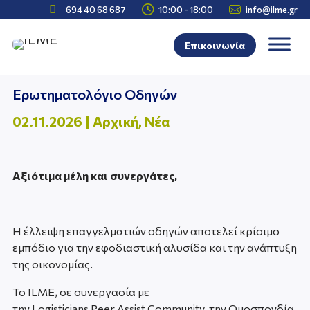



694 40 68 687
10:00 - 18:00
info@ilme.gr
Επικοινωνία
Ερωτηματολόγιο Οδηγών
02.11.2026
|
Αρχική
,
Νέα
Αξιότιμα μέλη και συνεργάτες,
Η έλλειψη επαγγελματιών οδηγών αποτελεί κρίσιμο
εμπόδιο για την εφοδιαστική αλυσίδα και την ανάπτυξη
της οικονομίας.
Το
ILME
, σε συνεργασία με
την
Logisticians Peer Assist Community
, την Ομοσπονδία