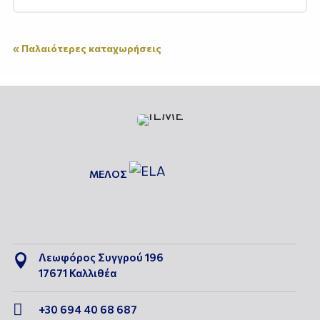
« Παλαιότερες καταχωρήσεις
ΜΕΛΟΣ
Λεωφόρος Συγγρού 196

17671 Καλλιθέα

+30 694 40 68 687