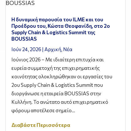
Η δυναμική παρουσία του ILME και του
Προέδρου του, Κώστα Θεοφανίδη, στο 2ο
Supply Chain & Logistics Summit της
BOUSSIAS
Ιούν 24, 2026
|
Αρχική
,
Νέα
Ιούνιος 2026 – Με ιδιαίτερη επιτυχία και
ευρεία συμμετοχή της επιχειρηματικής
κοινότητας ολοκληρώθηκαν οι εργασίες του
2ου Supply Chain & Logistics Summit που
διοργάνωσε η εταιρεία BOUSSIAS στην
Κυλλήνη. Το ανώτατο αυτό επιχειρηματικό
φόρουμ αποτέλεσε σημείο...
Διαβάστε Περισσότερα