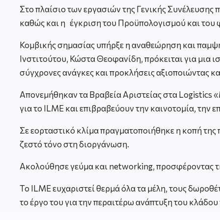
Στο πλαίσιο των εργασιών της Γενικής Συνέλευσης π
καθώς και η έγκριση του Προϋπολογισμού και του 
Κομβικής σημασίας υπήρξε η αναθεώρηση και παμψη
Ινστιτούτου, Κώστα Θεοφανίδη, πρόκειται για μια 
σύγχρονες ανάγκες και προκλήσεις αξιοποιώντας κα
Απονεμήθηκαν τα Βραβεία Αριστείας στα Logistics 
για το ILME και επιβραβεύουν την καινοτομία, την 
Σε εορταστικό κλίμα πραγματοποιήθηκε η κοπή της 
ζεστό τόνο στη διοργάνωση.
Ακολούθησε γεύμα και networking, προσφέροντας τ
Το ILME ευχαριστεί θερμά όλα τα μέλη, τους δωροθέ
το έργο του για την περαιτέρω ανάπτυξη του κλάδου