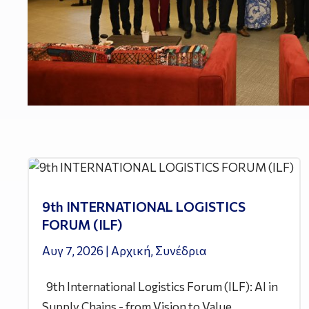
9th INTERNATIONAL LOGISTICS
FORUM (ILF)
Αυγ 7, 2026
|
Αρχική
,
Συνέδρια
9th International Logistics Forum (ILF): AI in
Supply Chains - from Vision to Value