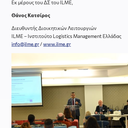
Εκ μέρους του ΔΣ του ILME,
Θάνος Κατσίρος
Διευθυντής Διοικητικών Λειτουργιών
ILME – Ινστιτούτο Logistics Management Ελλάδας
info@ilme.gr
/
www.ilme.gr