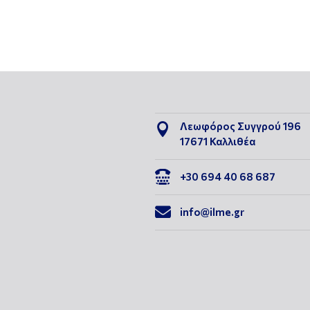
Λεωφόρος Συγγρού 196

17671 Καλλιθέα

+30 694 40 68 687

info@ilme.gr