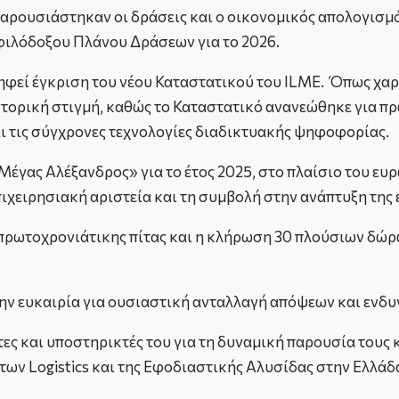
αρουσιάστηκαν οι δράσεις και ο οικονομικός απολογισμό
φιλόδοξου Πλάνου Δράσεων για το 2026.
φεί έγκριση του νέου Καταστατικού του ILME. Όπως χαρ
ιστορική στιγμή, καθώς το Καταστατικό ανανεώθηκε για π
ι τις σύγχρονες τεχνολογίες διαδικτυακής ψηφοφορίας.
«Μέγας Αλέξανδρος» για το έτος 2025, στο πλαίσιο του ε
επιχειρησιακή αριστεία και τη συμβολή στην ανάπτυξη τη
πρωτοχρονιάτικης πίτας και η κλήρωση 30 πλούσιων δώρω
ην ευκαιρία για ουσιαστική ανταλλαγή απόψεων και ενδ
τες και υποστηρικτές του για τη δυναμική παρουσία τους 
 των Logistics και της Εφοδιαστικής Αλυσίδας στην Ελλάδ