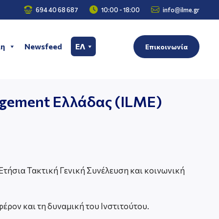



694 40 68 687
10:00 - 18:00
info@ilme.gr
η
Newsfeed
ΕΛ
Επικοινωνία
nagement Ελλάδας (ILME)
 Ετήσια Τακτική Γενική Συνέλευση και κοινωνική
έρον και τη δυναμική του Ινστιτούτου.