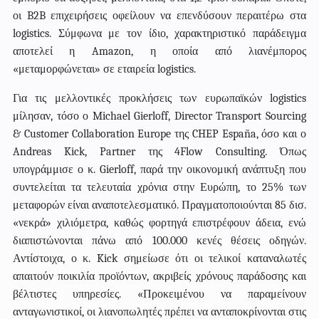
οι B2B επιχειρήσεις οφείλουν να επενδύσουν περαιτέρω στα
logistics. Σύμφωνα με τον ίδιο, χαρακτηριστικό παράδειγμα
αποτελεί η Amazon, η οποία από λιανέμπορος
«μεταμορφώνεται» σε εταιρεία logistics.
Για τις μελλοντικές προκλήσεις των ευρωπαϊκών logistics
μίλησαν, τόσο ο Michael Gierloff, Director Transport Sourcing
& Customer Collaboration Europe της CHEP España, όσο και ο
Andreas Kick, Partner της 4Flow Consulting. Όπως
υπογράμμισε ο κ. Gierloff, παρά την οικονομική ανάπτυξη που
συντελείται τα τελευταία χρόνια στην Ευρώπη, το 25% των
μεταφορών είναι αναποτελεσματικό. Πραγματοποιούνται 85 δισ.
«νεκρά» χιλιόμετρα, καθώς φορτηγά επιστρέφουν άδεια, ενώ
διαπιστώνονται πάνω από 100.000 κενές θέσεις οδηγών.
Αντίστοιχα, ο κ. Kick σημείωσε ότι οι τελικοί καταναλωτές
απαιτούν ποικιλία προϊόντων, ακριβείς χρόνους παράδοσης και
βέλτιστες υπηρεσίες. «Προκειμένου να παραμείνουν
ανταγωνιστικοί, οι λιανοπωλητές πρέπει να ανταποκρίνονται στις