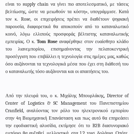
είναι το supply chain να γίνει πιο αποτελεσματικό, με τάσεις
βελτίωσης, ώστε να μειωθούν τα κόστη», υπογράμμισε. Κατά
τον κ. Rose, οι επιχειρήσεις πρέπει να διαθέτουν ψηφιακή
παρουσία, διαφορετικά θα αποκοπούν από το καταναλωτικό
κοινό, λόγω ελλιπούς προσφοράς βέλτιστης καταναλωτικής
εμπειρίας.
Ο κ.
Tom Rose
αναφέρθηκε στον ευαίσθητο κλάδο
του λιανεμπορίου, επισημαίνοντας την πελατοκεντρική
προσέγγιση που επιβάλλει η τεχνολογία στις ημέρες μας, καθώς
όσο αυξάνονται τα τεχνολογικά μέσα που έχει στη διάθεσή του
ο καταναλωτής τόσο αυξάνονται και οι απαιτήσεις του.
Από την πλευρά του, ο κ. Μιχάλης Μπουρλάκης, Director of
Center of Logistics & SC Management του Πανεπιστημίου
Cranfield, αναλύοντας τον ρόλο του ηλεκτρονικού εμπορίου
στην 4η Βιομηχανική Επανάσταση και πως αυτό θα επηρεάσει
την εφοδιαστική αλυσίδα, εκτίμησε ότι το B2B διασυνοριακό
εμπόριο θα αυξηθεί, μελλοντικά, στα 1,2 τρισ. δολάρια. Οπότε,