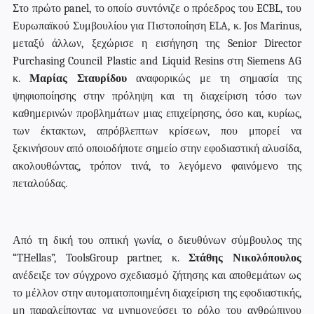
Στο πρώτο
panel
, το οποίο συντόνιζε ο πρόεδρος του
ECBL
, του
Ευρωπαϊκού Συμβουλίου για Πιστοποίηση
ELA
, κ.
Jos
Marinus
,
μεταξύ άλλων, ξεχώρισε η εισήγηση της Senior Director
Purchasing Council Plastic and Liquid Resins στη Siemens AG
κ.
Μαρίας Σταυρίδου
αναφορικώς με τη σημασία της
ψηφιοποίησης στην πρόληψη και τη διαχείριση τόσο των
καθημερινών προβλημάτων μιας επιχείρησης, όσο και, κυρίως,
των έκτακτων, απρόβλεπτων κρίσεων, που μπορεί να
ξεκινήσουν από οποιοδήποτε σημείο στην εφοδιαστική αλυσίδα,
ακολουθώντας, τρόπον τινά, το λεγόμενο φαινόμενο της
πεταλούδας.
Από τη δική του οπτική γωνία, ο διευθύνων σύμβουλος της
“THellas”, ToolsGroup partner, κ.
Στάθης Νικολόπουλος
ανέδειξε τον σύγχρονο σχεδιασμό ζήτησης και αποθεμάτων ως
το μέλλον στην αυτοματοποιημένη διαχείριση της εφοδιαστικής,
μη παραλείποντας να μνημονεύσει το ρόλο του ανθρώπινου