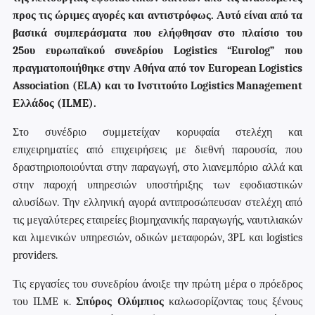
προς τις ώριμες αγορές και αντιστρόφως. Αυτό είναι από τα
βασικά συμπεράσματα που ελήφθησαν στο πλαίσιο του
25ου ευρωπαϊκού συνεδρίου
Logistics
“
Eurolog
” που
πραγματοποιήθηκε στην Αθήνα από τον
European
Logistics
Association
(
ELA
) και το Ινστιτούτο
Logistics
Management
Ελλάδος (
ILME
).
Στο συνέδριο συμμετείχαν κορυφαία στελέχη και
επιχειρηματίες από επιχειρήσεις με διεθνή παρουσία, που
δραστηριοποιούνται στην παραγωγή, στο λιανεμπόριο αλλά και
στην παροχή υπηρεσιών υποστήριξης των εφοδιαστικών
αλυσίδων. Την ελληνική αγορά αντιπροσώπευσαν στελέχη από
τις μεγαλύτερες εταιρείες βιομηχανικής παραγωγής, ναυτιλιακών
και λιμενικών υπηρεσιών, οδικών μεταφορών, 3
PL
και
logistics
providers
.
Τις εργασίες του συνεδρίου άνοιξε την πρώτη μέρα ο πρόεδρος
του ILME κ.
Σπύρος Ολύμπιος
καλωσορίζ
οντας τους ξένους