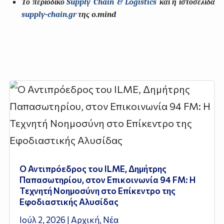
Το
περιοδικό
Supply Chain & Logistics
και
η
ιστοσελίδα
supply-chain.gr
της
o.mind
Ο Αντιπρόεδρος του ILME, Δημήτρης
Παπασωτηρίου, στον Επικοινωνία 94 FM: Η
Τεχνητή Νοημοσύνη στο Επίκεντρο της
Εφοδιαστικής Αλυσίδας
Ιούλ 2, 2026
|
Αρχική
,
Νέα