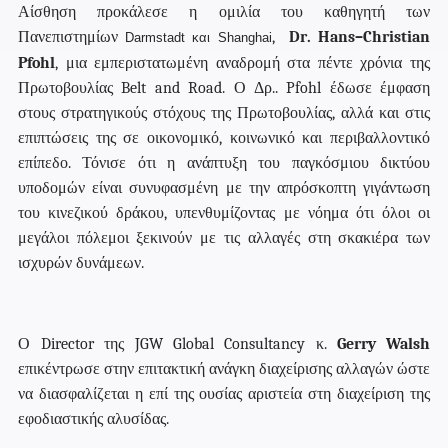
Αίσθηση προκάλεσε η ομιλία του καθηγητή των
Πανεπιστημίων
,
Dr
.
Hans
–
Christian
Darmstadt και
Shanghai
Pfohl
, μια εμπεριστατωμένη αναδρομή στα πέντε χρόνια της
Πρωτοβουλίας
B
elt and
R
oad. Ο Δρ..
Pfohl
έδωσε έμφαση
στους στρατηγικούς στόχους της Πρωτοβουλίας, αλλά και στις
επιπτώσεις της σε οικονομικό, κοινωνικό και περιβαλλοντικό
επίπεδο. Τόνισε ότι η ανάπτυξη του παγκόσμιου δικτύου
υποδομών είναι συνυφασμένη με την απρόσκοπτη γιγάντωση
του κινεζικού δράκου, υπενθυμίζοντας με νόημα ότι όλοι οι
μεγάλοι πόλεμοι ξεκινούν με τις αλλαγές στη σκακιέρα των
ισχυρών δυνάμεων.
Ο
Director
της
JGW
Global
Consultancy
κ.
Gerry
Walsh
επικέντρωσε στην επιτακτική ανάγκη διαχείρισης αλλαγών ώστε
να διασφαλίζεται η επί της ουσίας αριστεία στη διαχείριση της
εφοδιαστικής αλυσίδας.