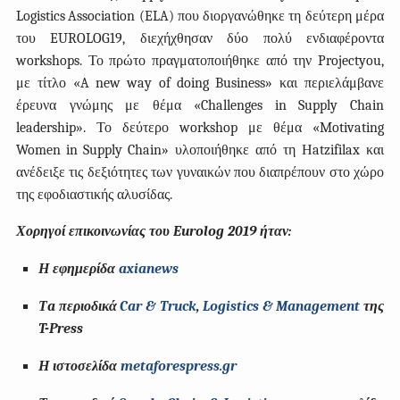
Logistics
Association
(
ELA
) που διοργανώθηκε τη δεύτερη μέρα
του
EUROLOG
19, διεχήχθησαν δύο πολύ ενδιαφέροντα
workshops
. Το πρώτο πραγματοποιήθηκε από την
Projectyou
,
με τίτλο «
A
new
way
of
doing
Business
» και περιελάμβανε
έρευνα γνώμης με θέμα «
Challenges
in
Supply
Chain
leadership
». Το δεύτερο
workshop
με θέμα «
Motivating
Women
in
Supply
Chain
» υλοποιήθηκε από τη Η
atzifilax
και
ανέδειξε τις δεξιότητες των γυναικών που διαπρέπουν στο χώρο
της εφοδιαστικής αλυσίδας.
Χορηγοί επικοινωνίας του Eurolog 2019 ήταν:
Η εφημερίδα
axianews
Τ
a
περιοδικά
Car & Truck
,
Logistics & Management
της
T-Press
Η ιστοσελίδα
metaforespress.gr