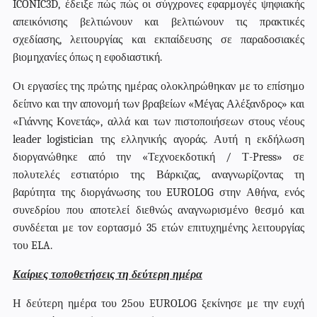
ICONIC
3
D
, έδειξε πώς πώς οι σύγχρονες εφαρμογές ψηφιακής
απεικόνισης βελτιώνουν και βελτιώνουν τις πρακτικές
σχεδίασης, λειτουργίας και εκπαίδευσης σε παραδοσιακές
βιομηχανίες όπως η εφοδιαστική.
Οι εργασίες της πρώτης ημέρας ολοκληρώθηκαν με το επίσημο
δείπνο και την απονομή των βραβείων «Μέγας Αλέξανδρος» και
«Γιάννης Κονετάς», αλλά και των πιστοποιήσεων στους νέους
leader
logistician
της ελληνικής αγοράς. Αυτή η εκδήλωση
διοργανώθηκε από την «Τεχνοεκδοτική / Τ-
Press
» σε
πολυτελές εστιατόριο της Βάρκιζας, αναγνωρίζοντας τη
βαρύτητα της διοργάνωσης του E
UROLOG
στην Αθήνα, ενός
συνεδρίου που αποτελεί διεθνώς αναγνωρισμένο θεσμό και
συνδέεται με τον εορτασμό 35 ετών επιτυχημένης λειτουργίας
του
ELA
.
Καίριες τοποθετήσεις τη δεύτερη ημέρα
Η δεύτερη ημέρα του 25ου
EUROLOG
ξεκίνησε με την ευχή