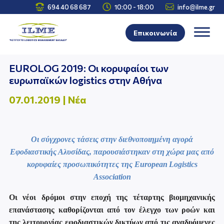



694 40 68 687
10:00 - 18:00
info@ilme.gr
Επικοινωνία
EUROLOG 2019: Οι κορυφαίοι των
ευρωπαϊκών logistics στην Αθήνα
07.01.2019
|
Νέα
Οι σύγχρονες τάσεις στην διεθνοποιημένη αγορά
Εφοδιαστικής Αλυσίδας, παρουσιάστηκαν στη χώρα μας από
κορυφαίες προσωπικότητες της
European
Logistics
Association
Οι νέοι δρόμοι στην εποχή της τέταρτης βιομηχανικής
επανάστασης καθορίζονται από τον έλεγχο των ροών και
της λειτουργίας εφοδιαστικών δικτύων από τις αναδυόμενες