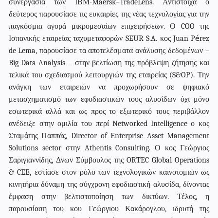
συνεργασία των ΙΒΜ-
Maersk
–
TradeLens
. Αντίστοιχα ο
δεύτερος παρουσίασε τις ευκαιρίες της νέας τεχνολογίας για την
παγκόσμια αγορά μικρομεσαίων επιχειρήσεων. Ο
COO
της
é
Ισπανικής εταιρείας ταχυμεταφορών
SEUR
S
.
A
. κος
Juan
P
rez
de
Lema
, παρουσίασε τα αποτελέσματα ανάλυσης δεδομένων –
Big
Data
Analysis
– στην βελτίωση της πρόβλεψη ζήτησης και
τελικά του σχεδιασμού λειτουργιών της εταιρείας (
S
&
OP
). Την
ανάγκη των εταιρειών να προχωρήσουν σε ψηφιακό
μετασχηματισμό των εφοδιαστικών τους αλυσίδων όχι μόνο
εσωτερικά αλλά και ως προς το εξωτερικό τους περιβάλλον
ανέδειξε στην ομιλία του περί
Networked
Intelligence
ο κος
Σταμάτης Παππάς, Director of Enterprise Asset Management
Solutions sector στην Athentis Consulting. Ο κος Γεώργιος
Σαριγιαννίδης, Δνων Σύμβουλος της ORTEC Global Operations
& CEE, εστίασε στον ρόλο των τεχνολογικών καινοτομιών ως
κινητήρια δύναμη της σύγχρονη εφοδιαστική αλυσίδα, δίνοντας
έμφαση στην βελτιστοποίηση των δικτύων. Τέλος, η
παρουσίαση του κου Γεώργιου Κακάρογλου, ιδρυτή της