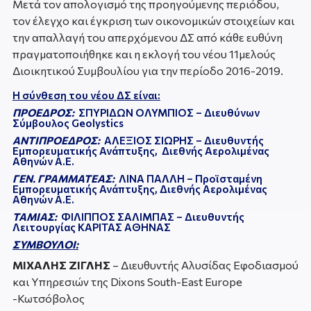
Μετά τον απολογισμό της προηγούμενης περιόδου,
τον έλεγχο και έγκριση των οικονομικών στοιχείων και
την απαλλαγή του απερχόμενου ΔΣ από κάθε ευθύνη
πραγματοποιήθηκε και η εκλογή του νέου 11μελούς
Διοικητικού Συμβουλίου για την περίοδο 2016-2019.
Η σύνθεση του νέου ΔΣ είναι:
ΠΡΟΕΔΡΟΣ:
ΣΠΥΡΙΔΩΝ ΟΛΥΜΠΙΟΣ – Διευθύνων
Σύμβουλος Geolystics
ΑΝΤΙΠΡΟΕΔΡΟΣ:
ΑΛΕΞΙΟΣ ΣΙΩΡΗΣ – Διευθυντής
Εμπορευματικής Ανάπτυξης, Διεθνής Αερολιμένας
Αθηνών Α.Ε.
ΓΕΝ. ΓΡΑΜΜΑΤΕΑΣ:
ΛΙΝΑ ΠΑΛΛΗ – Προϊσταμένη
Εμπορευματικής Ανάπτυξης, Διεθνής Αερολιμένας
Αθηνών Α.Ε.
ΤΑΜΙΑΣ:
ΦΙΛΙΠΠΟΣ ΣΑΛΙΜΠΑΣ – Διευθυντής
Λειτουργίας ΚΑΡΙΤΑΣ ΑΘΗΝΑΣ
ΣΥΜΒΟΥΛΟΙ:
ΜΙΧΑΛΗΣ ΖΙΓΛΗΣ
– Διευθυντής Αλυσίδας Εφοδιασμού
και Υπηρεσιών της Dixons South-East Europe
-Κωτσόβολος