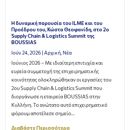
Η δυναμική παρουσία του ILME και του
Προέδρου του, Κώστα Θεοφανίδη, στο 2ο
Supply Chain & Logistics Summit της
BOUSSIAS
Ιούν 24, 2026
|
Αρχική
,
Νέα
Ιούνιος 2026 – Με ιδιαίτερη επιτυχία και
ευρεία συμμετοχή της επιχειρηματικής
κοινότητας ολοκληρώθηκαν οι εργασίες του
2ου Supply Chain & Logistics Summit που
διοργάνωσε η εταιρεία BOUSSIAS στην
Κυλλήνη. Το ανώτατο αυτό επιχειρηματικό
φόρουμ αποτέλεσε σημείο...
Διαβάστε Περισσότερα