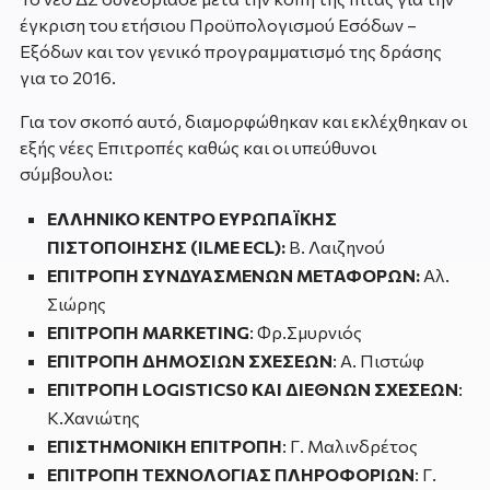
έγκριση του ετήσιου Προϋπολογισμού Εσόδων –
Εξόδων και τον γενικό προγραμματισμό της δράσης
για το 2016.
Για τον σκοπό αυτό, διαμορφώθηκαν και εκλέχθηκαν οι
εξής νέες Επιτροπές καθώς και οι υπεύθυνοι
σύμβουλοι:
ΕΛΛΗΝΙΚΟ ΚΕΝΤΡΟ ΕΥΡΩΠΑΪΚΗΣ
ΠΙΣΤΟΠΟΙΗΣΗΣ (ILME ECL):
Β. Λαιζηνού
ΕΠΙΤΡΟΠΗ ΣΥΝΔΥΑΣΜΕΝΩΝ ΜΕΤΑΦΟΡΩΝ:
Αλ.
Σιώρης
ΕΠΙΤΡΟΠΗ
MARKETING
: Φρ.Σμυρνιός
ΕΠΙΤΡΟΠΗ ΔΗΜΟΣΙΩΝ ΣΧΕΣΕΩΝ
: Α. Πιστώφ
ΕΠΙΤΡΟΠΗ
LOGISTICS
0 ΚΑΙ ΔΙΕΘΝΩΝ ΣΧΕΣΕΩΝ
:
Κ.Χανιώτης
ΕΠΙΣΤΗΜΟΝΙΚΗ ΕΠΙΤΡΟΠΗ
: Γ. Μαλινδρέτος
ΕΠΙΤΡΟΠΗ ΤΕΧΝΟΛΟΓΙΑΣ ΠΛΗΡΟΦΟΡΙΩΝ
: Γ.