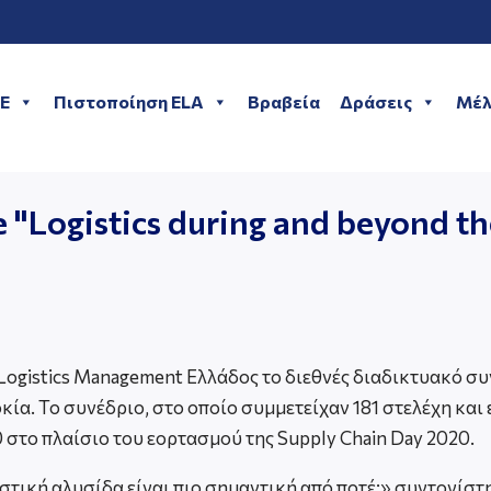
ME
Πιστοποίηση ELA
Βραβεία
Δράσεις
Μέλ
"Logistics during and beyond the
ogistics Management Ελλάδος το διεθνές διαδικτυακό συνέδ
κία. Το συνέδριο, στο οποίο συμμετείχαν 181 στελέχη και 
 στο πλαίσιο του εορτασμού της Supply Chain Day 2020.
ιαστική αλυσίδα είναι πιο σημαντική από ποτέ;» συντονί