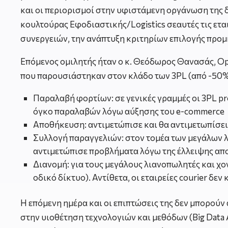
και οι περιορισμοί στην υφιστάμενη οργάνωση της 
κουλτούρας Εφοδιαστικής/Logistics σεαυτές τις ετ
συνεργειών, την ανάπτυξη κριτηρίων επιλογής προμ
Επόμενος ομιλητής ήταν ο κ. Θεόδωρος Θανασάς, Op
που παρουσιάστηκαν στον κλάδο των 3PL (από -50% 
Παραλαβή φορτίων: σε γενικές γραμμές οι 3PL pro
όγκο παραλαβών λόγω αύξησης του e-commerce
Αποθήκευση: αντιμετώπισε και θα αντιμετωπίσει
Συλλογή παραγγελιών: στον τομέα των μεγάλων λ
αντιμετώπισε προβλήματα λόγω της έλλειψης απ
Διανομή: για τους μεγάλους λιανοπωλητές και χ
οδικό δίκτυο). Αντίθετα, οι εταιρείες courier 
Η επόμενη ημέρα και οι επιπτώσεις της δεν μπορού
στην υιοθέτηση τεχνολογιών και μεθόδων (Big Data A