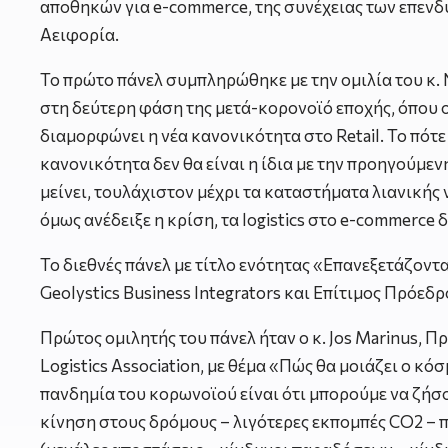
αποθηκών για e-commerce, της συνέχειας των επενδύ
Αειφορία.
Το πρώτο πάνελ συμπληρώθηκε με την ομιλία του κ. Ν
στη δεύτερη φάση της μετά-κορονοϊό εποχής, όπου οι
διαμορφώνει η νέα κανονικότητα στο Retail. Το πότε
κανονικότητα δεν θα είναι η ίδια με την προηγούμενη
μείνει, τουλάχιστον μέχρι τα καταστήματα λιανικής
όμως ανέδειξε η κρίση, τα logistics στο e-commerce 
Το διεθνές πάνελ με τίτλο ενότητας «Επανεξετάζοντ
Geolystics Business Integrators και Επίτιμος Πρόεδρ
Πρώτος ομιλητής του πάνελ ήταν ο κ. Jos Marinus,
Logistics Association, με θέμα «Πώς θα μοιάζει ο κό
πανδημία του κορωνοϊού είναι ότι μπορούμε να ζήσο
κίνηση στους δρόμους – λιγότερες εκπομπές CO2 – π