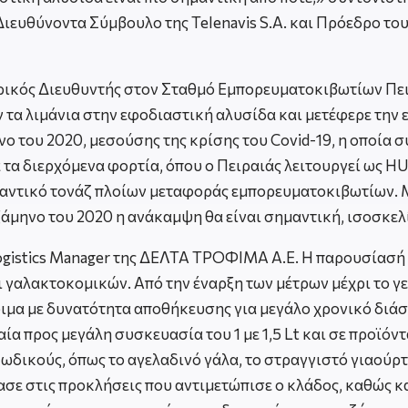
, Διευθύνοντα Σύμβουλο της Telenavis S.A. και Πρόεδρο
ικός Διευθυντής στον Σταθμό Εμπορευματοκιβωτίων Πειρα
 τα λιμάνια στην εφοδιαστική αλυσίδα και μετέφερε την
νο του 2020, μεσούσης της κρίσης του Covid-19, η οποία 
ά τα διερχόμενα φορτία, όπου ο Πειραιάς λειτουργεί ως 
μαντικό τονάζ πλοίων μεταφοράς εμπορευματοκιβωτίων. Μ
ξάμηνο του 2020 η ανάκαμψη θα είναι σημαντική, ισοσκελί
ogistics Manager της ΔΕΛΤΑ ΤΡΟΦΙΜΑ Α.Ε. Η παρουσίασή τ
ι γαλακτοκομικών. Από την έναρξη των μέτρων μέχρι το 
ιμα με δυνατότητα αποθήκευσης για μεγάλο χρονικό διάστη
 προς μεγάλη συσκευασία του 1 με 1,5 Lt και σε προϊόν
δικούς, όπως το αγελαδινό γάλα, το στραγγιστό γιαούρτ
ασε στις προκλήσεις που αντιμετώπισε ο κλάδος, καθώς κα