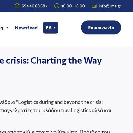



694 40 68 687
10:00 - 18:00
info@ilme.gr
η
Newsfeed
ΕΛ
Επικοινωνία
 crisis: Charting the Way
ριο “Logistics during and beyond the crisis:
επαγγελματίες του κλάδου των Logistics αλλά και
στηκε από τον Κωνσταντίνο Χανιώτη, Πρόεδρο του