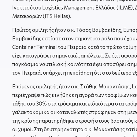
Ινστιτούτου Logistics Management Ελλάδος (ILME)
Μεταφορών (ITS Hellas).
Πρώτος ομιλητής ήταν ο κ. Τάσος Βαμβακίδης, Εμπορ
Βαμβακίδης εστίασε στον σημαντικό ρόλο που έχουν
Container Terminal του Πειραιά κατά το πρώτο τρίμη
είχε καταγράψει σημαντικές απώλειες. Σε ό,τι αφορ
παγκόσμια ναυτιλιακή κοινότητα έχει αποσύρει ση
τον Πειραιά, υπάρχει η πεποίθηση ότι στο δεύτερο ε
Επόμενος ομιλητής ήταν ο κ. Στάθης Μακαντάσης, L
περιέγραψε πώς κινήθηκε η αγορά των τροφίμων κα
τάξης του 30% στα τρόφιμα και ειδικότερα στα τρόφ
γαλακτοκομικά οι καταναλωτές στράφηκαν στη μεσαία
της κρίσης παρατηρήθηκε στροφή στους βασικούς κω
οι χυμοί. Στη δεύτερη ενότητα ο κ. Μακαντάσης εστί