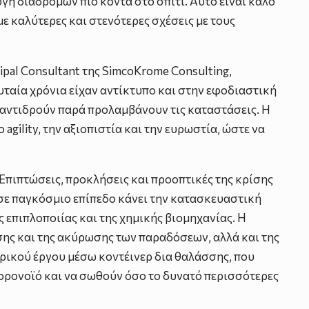
γή διαδρομών πιο κοντά στο σπίτι. Αυτό είναι καλό
ε καλύτερες και στενότερες σχέσεις με τους
cipal Consultant της SimcoKrome Consulting,
ταία χρόνια είχαν αντίκτυπο και στην εφοδιαστική
α αντιδρούν παρά προλαμβάνουν τις καταστάσεις. Η
gility, την αξιοπιστία και την ευρωστία, ώστε να
«Επιπτώσεις, προκλήσεις και προοπτικές της κρίσης
 σε παγκόσμιο επίπεδο κάνει την κατασκευαστική
 επιπλοποιίας και της χημικής βιομηχανίας. Η
σης και της ακύρωσης των παραδόσεων, αλλά και της
ορικού έργου μέσω κοντέινερ δια θαλάσσης, που
 κορονοϊό και να σωθούν όσο το δυνατό περισσότερες