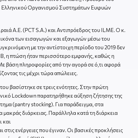
 του Ελληνικού Οργανισμού Συστημάτων Ευφυών
ιά Α.Ε. (PCT S.A.) και Αντιπρόεδρος του ILME. Ο κ.
 εικόνα των εισαγωγών και εξαγωγών μέσω του
συγκρινόμενη με την αντίστοιχη περίοδο του 2019 δεν
HUB, η πτώση ήταν περισσότερο εμφανής, καθώς η
ε βάση πληροφορίες από την αγορά σε ό,τι αφορά
ζοντας τις μέχρι τώρα απώλειες.
ου βασίστηκε σε τρεις ενότητες. Στην πρώτη
γενικό Lockdown παρατηρήθηκε αύξηση ζήτησης της
μα (pantry stocking). Για παράδειγμα, στα
τα μακράς διάρκειας. Παράλληλα κατά τη διάρκεια
ι και
ι στις ενέργειες που έγιναν. Οι βασικές προκλήσεις