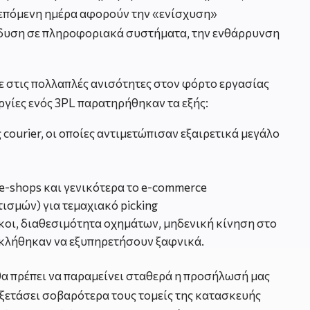
ν επόμενη ημέρα αφορούν την «ενίσχυση»
ένδυση σε πληροφοριακά συστήματα, την ενθάρρυνση
ε στις πολλαπλές ανισότητες στον φόρτο εργασίας
ργίες ενός 3PL παρατηρήθηκαν τα εξής:
courier, οι οποίες αντιμετώπισαν εξαιρετικά μεγάλο
e-shops και γενικότερα το e-commerce
σμών) για τεμαχιακό picking
κοι, διαθεσιμότητα οχημάτων, μηδενική κίνηση στο
υ κλήθηκαν να εξυπηρετήσουν ξαφνικά.
θα πρέπει να παραμείνει σταθερά η προσήλωσή μας
α εξετάσει σοβαρότερα τους τομείς της κατασκευής