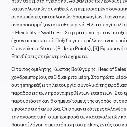
ήταν τα θέματα Υγείας και Ασφάλειας των εργαζομέν
καταναλωτικών συνηθειών, η περιορισμένη δυναμικότ
οι ακυρώσεις ακτοπλοϊκών δρομολογίων. Για να αντι
αναπροσαρμόζονται καθημερινά. Η λειτουργία πλέον γί
– Flexibility – Swiftness. Στη τρίτη ενότητα ανέπτ
έχουν αποκομιστεί. Πυξίδα για το μέλλον είναι οι κά
Convenience Stores (Pick-up Points), [3] Εφαρμογή 
Επενδύσεις σε ηλεκτρικά οχήματα.
Ο τρίτος ομιλητής, Κώστας Βούλγαρης, Head of Sales
χονδρεμπορίου, σε 3 διακριτά μέρη. Στο πρώτο μέ
αυτή επηρεάζει τη λειτουργία συνολικά της εφοδιασ
παραδόσεις των προαναφερθέντων εταιρειών. Στο τ
παρουσιάστηκαν 6 σημεία/τομείς της αγοράς, οι οπ
εφοδιαστική αλυσίδα. Οι σημαντικότερες αλλαγές πο
την αγοραστική συμπεριφορά των καταναλωτών και 
βασικοί λόγοι: η μετατόπιση του picking εντός τ