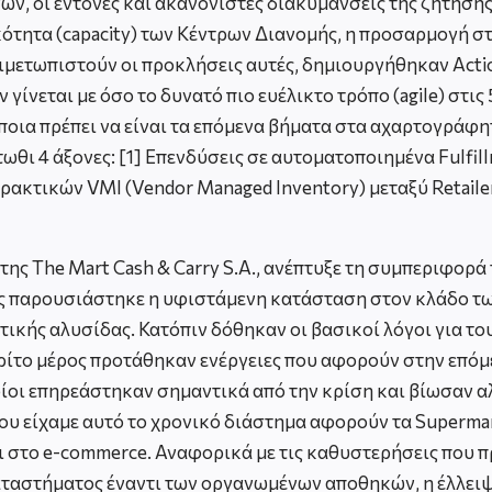
ων, οι έντονες και ακανόνιστες διακυμάνσεις της ζήτηση
ητα (capacity) των Κέντρων Διανομής, η προσαρμογή στις
μετωπιστούν οι προκλήσεις αυτές, δημιουργήθηκαν Action 
νεται με όσο το δυνατό πιο ευέλικτο τρόπο (agile) στις 5 
υξε ποια πρέπει να είναι τα επόμενα βήματα στα αχαρτογρά
τωθι 4 άξονες: [1] Επενδύσεις σε αυτοματοποιημένα Fulfil
πρακτικών VMI (Vendor Managed Inventory) μεταξύ Retaile
 της The Mart Cash & Carry S.A., ανέπτυξε τη συμπεριφορ
ρος παρουσιάστηκε η υφιστάμενη κατάσταση στον κλάδο τ
τικής αλυσίδας. Κατόπιν δόθηκαν οι βασικοί λόγοι για το
ρίτο μέρος προτάθηκαν ενέργειες που αφορούν στην επόμ
οίοι επηρεάστηκαν σημαντικά από την κρίση και βίωσαν 
υ είχαμε αυτό το χρονικό διάστημα αφορούν τα Supermar
στο e-commerce. Αναφορικά με τις καθυστερήσεις που π
ου καταστήματος έναντι των οργανωμένων αποθηκών, η έλ