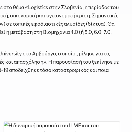
κε στο θέμα «Logistics στην Σλοβενία, η περίοδος του
ωπική, οικονομική και υγειονομική κρίση. Σημαντικές
 σε τοπικές εφοδιαστικές αλυσίδες (δίκτυα). Θα
 η μετάβαση στη Βιομηχανία 4.0 (ή 5.0, 6.0, 7.0,
University στο Αμβούργο, ο οποίος μίλησε για τις
ές και απασχόληση». Η παρουσίασή του ξεκίνησε με
id-19 αποδείχθηκε τόσο καταστροφικός και ποια