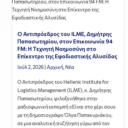
Ο Αντιπρόεδρος του ILME, Δημήτρης
Παπασωτηρίου, στον Επικοινωνία 94
FM: Η Τεχνητή Νοημοσύνη στο
Επίκεντρο της Εφοδιαστικής Αλυσίδας
Ιούλ 2, 2026
|
Αρχική
,
Νέα
Ο Αντιπρόεδρος του Hellenic Institute for
Logistics Management (ILME), κ. Δημήτρης
Παπασωτηρίου, φιλοξενήθηκε στην
ραδιοφωνική εκπομπή «Είναι στο χέρι σου»
με τη δημοσιογράφο Όλγα Παπακυριάκου,
σε μια αναλυτική συζήτηση γύρω από τον