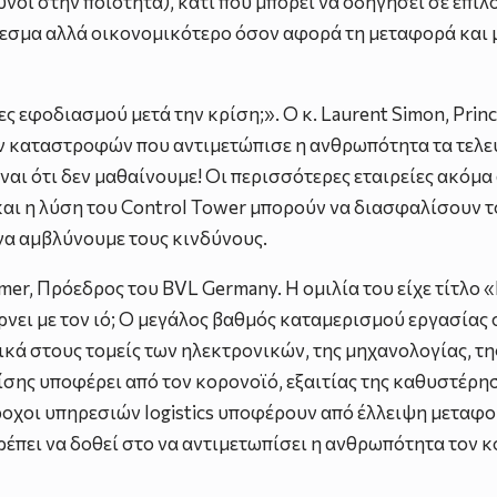
οι στην ποιότητα), κάτι που μπορεί να οδηγήσει σε επιλο
θεσμα αλλά οικονομικότερο όσον αφορά τη μεταφορά και μ
ίδες εφοδιασμού μετά την κρίση;». Ο κ. Laurent Simon, Prin
ών καταστροφών που αντιμετώπισε η ανθρωπότητα τα τελευ
ναι ότι δεν μαθαίνουμε! Οι περισσότερες εταιρείες ακόμ
ι η λύση του Control Tower μπορούν να διασφαλίσουν τo a
να αμβλύνουμε τους κινδύνους.
mer, Πρόεδρος του BVL Germany. Η ομιλία του είχε τίτλο 
ρνει με τον ιό; Ο μεγάλος βαθμός καταμερισμού εργασίας
κά στους τομείς των ηλεκτρονικών, της μηχανολογίας, της
ίσης υποφέρει από τον κορονοϊό, εξαιτίας της καθυστέρη
ροχοι υπηρεσιών logistics υποφέρουν από έλλειψη μεταφ
 πρέπει να δοθεί στο να αντιμετωπίσει η ανθρωπότητα τον