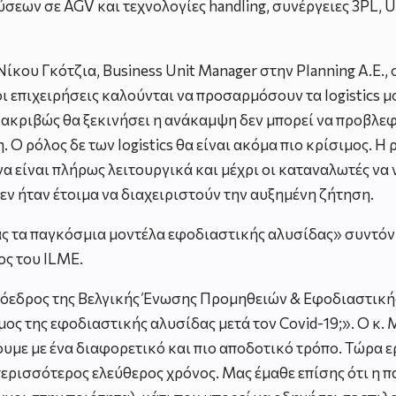
σεων σε AGV και τεχνολογίες handling, συνέργειες 3PL, U
ίκου Γκότζια, Business Unit Manager στην Planning Α.Ε.,
 επιχειρήσεις καλούνται να προσαρμόσουν τα logistics μο
 ακριβώς θα ξεκινήσει η ανάκαμψη δεν μπορεί να προβλεφθ
. Ο ρόλος δε των logistics θα είναι ακόμα πιο κρίσιμος. Η
 να είναι πλήρως λειτουργικά και μέχρι οι καταναλωτές ν
δεν ήταν έτοιμα να διαχειριστούν την αυξημένη ζήτηση.
ας τα παγκόσμια μοντέλα εφοδιαστικής αλυσίδας» συντόνι
ος του ILME.
 Πρόεδρος της Βελγικής Ένωσης Προμηθειών & Εφοδιαστικ
σμος της εφοδιαστικής αλυσίδας μετά τον Covid-19;». Ο κ.
υμε με ένα διαφορετικό και πιο αποδοτικό τρόπο. Τώρα ε
ερισσότερος ελεύθερος χρόνος. Μας έμαθε επίσης ότι η π