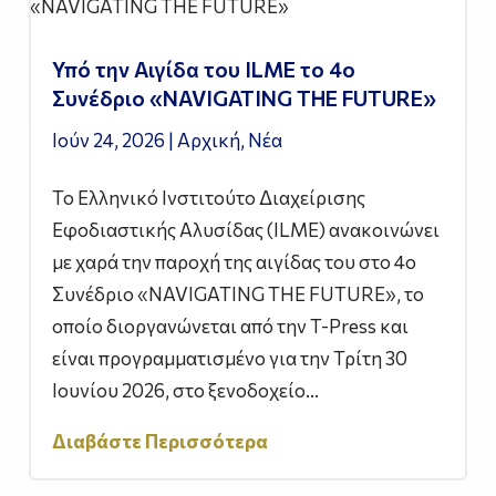
Υπό την Αιγίδα του ILME το 4ο
Συνέδριο «NAVIGATING THE FUTURE»
Ιούν 24, 2026
|
Αρχική
,
Νέα
Το Ελληνικό Ινστιτούτο Διαχείρισης
Εφοδιαστικής Αλυσίδας (ILME) ανακοινώνει
με χαρά την παροχή της αιγίδας του στο 4ο
Συνέδριο «NAVIGATING THE FUTURE», το
οποίο διοργανώνεται από την T-Press και
είναι προγραμματισμένο για την Τρίτη 30
Ιουνίου 2026, στο ξενοδοχείο...
Διαβάστε Περισσότερα