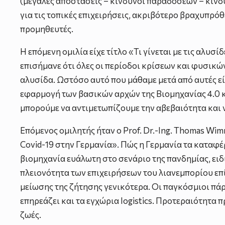
(μεγάλες αποστάσεις – κίνδυνοι παραδόσεων – κίνδυν
για τις τοπικές επιχειρήσεις, ακριβότερο βραχυπρό
προμηθευτές.
Η επόμενη ομιλία είχε τίτλο «Τι γίνεται με τις αλυσ
επισήμανε ότι όλες οι περίοδοι κρίσεων και φυσικ
αλυσίδα. Ωστόσο αυτό που μάθαμε μετά από αυτές εί
εφαρμογή των βασικών αρχών της Βιομηχανίας 4.0 κα
μπορούμε να αντιμετωπίζουμε την αβεβαιότητα και 
Επόμενος ομιλητής ήταν ο Prof. Dr.-Ing. Thomas Wim
Covid-19 στην Γερμανία». Πώς η Γερμανία τα καταφέ
βιομηχανία ευάλωτη στο σενάριο της πανδημίας, ειδι
πλειονότητα των επιχειρήσεων του λιανεμπορίου επ
μείωσης της ζήτησης γενικότερα. Οι παγκόσμιοι πά
επηρεάζει και τα εγχώρια logistics. Προτεραιότητα
ζωές.