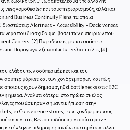
ς ανά κωδικό (SKU), ως αποτέλεσμα της αλλαγής
 νέες νομοθεσίες και τους περιορισμούς, αλλά και
and Business Continuity Plans, τα οποία
διαστάσεις: Alertness – Accessibility – Decisiveness
φητα νερά που διασχίζουμε, βάσει των εμπειριών που
lment Centers, [2] Παραδόσεις μέσω courier σε
rs and Παραγωγών (manufacturers) και τέλος [4]
ά του κλάδου των σούπερ μάρκετ και του
ων σούπερ μάρκετ και των χονδρεμπόρων και πώς
υς οποίους έχουν δημιουργηθεί bottlenecks στις B2C
ενη ημέρα. Αναλυτικότερα, στο πρώτο σκέλος
αλλαγές που άσκησαν σημαντική πίεση στην
kets, τα Convenience stores, τους χονδρεμπόρους,
ροέκυψαν στις B2C παραδόσεις εντοπίστηκαν 3
λειψη κατάλληλων πληροφοριακών συστημάτων, αλλά