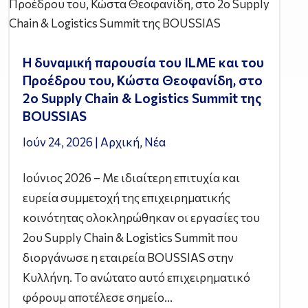
Η δυναμική παρουσία του ILME και του
Προέδρου του, Κώστα Θεοφανίδη, στο
2ο Supply Chain & Logistics Summit της
BOUSSIAS
Ιούν 24, 2026
|
Αρχική
,
Νέα
Ιούνιος 2026 – Με ιδιαίτερη επιτυχία και
ευρεία συμμετοχή της επιχειρηματικής
κοινότητας ολοκληρώθηκαν οι εργασίες του
2ου Supply Chain & Logistics Summit που
διοργάνωσε η εταιρεία BOUSSIAS στην
Κυλλήνη. Το ανώτατο αυτό επιχειρηματικό
φόρουμ αποτέλεσε σημείο...