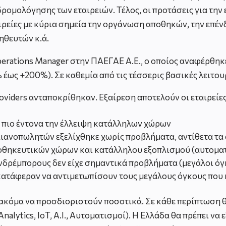
δρομολόγησης των εταιρειών. Τέλος, οι προτάσεις για τη
αιρείες με κύρια σημεία την οργάνωση αποθηκών, την επ
ηθευτών κ.ά.
erations Manager στην ΠΑΕΓΑΕ Α.Ε., ο οποίος αναφέρθηκ
έως +200%). Σε καθεμία από τις τέσσερις βασικές λειτου
viders ανταποκρίθηκαν. Εξαίρεση αποτελούν οι εταιρείες 
 πιο έντονα την έλλειψη κατάλληλων χώρων
ιανοπωλητών εξελίχθηκε χωρίς προβλήματα, αντίθετα τα 
οθηκευτικών χώρων και κατάλληλου εξοπλισμού (αυτοματι
ονδρέμπορους δεν είχε σημαντικά προβλήματα (μεγάλοι όγ
δεν κατάφεραν να αντιμετωπίσουν τους μεγάλους όγκους πο
ν ακόμα να προσδιοριστούν ποσοτικά. Σε κάθε περίπτωση 
nalytics, IoT, A.I., Αυτοματισμοί). Η Ελλάδα θα πρέπει ν