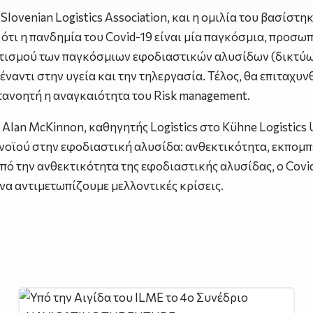
Slovenian Logistics Association, και η ομιλία του βασίστη
ψη ότι η πανδημία του Covid-19 είναι μία παγκόσμια, προσ
τισμού των παγκόσμιων εφοδιαστικών αλυσίδων (δικτύων)
ντι στην υγεία και την τηλεργασία. Τέλος, θα επιταχυνθεί
κατανοητή η αναγκαιότητα του Risk management.
 Alan McKinnon, καθηγητής Logistics στο Kϋhne Logistics 
οϊού στην εφοδιαστική αλυσίδα: ανθεκτικότητα, εκπομπ
από την ανθεκτικότητα της εφοδιαστικής αλυσίδας, ο Cov
 να αντιμετωπίζουμε μελλοντικές κρίσεις.