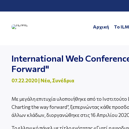
Αρχική
To IL
International Web Conference 
Forward"
07.22.2020
|
Νέα
,
Συνέδρια
Με μεγάλη επιτυχία υλοποιήθηκε από το Ινστιτούτο L
Charting the way forward”, ξεπερνώντας κάθε προσδο
άλλων κλάδων, διοργανώθηκε στις 16 Απριλίου 2020
Το ελληνικό πάνελ με τίτλο ενότητας «Γιατί η εφοδ