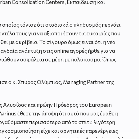
rban Consolidation Centers, Εκπαίδευση και
 ο οποίος τόνισε ότι σταδιακά ο πληθυσμός περνάει
ντέλα τους για να αξιοποιήσουν τις ευκαιρίες που
εί με ακρίβεια. Το σίγουρο όμως είναι ότι η νέα
 ραγδαία ανάπτυξη στις online αγορές ήρθε για να
α νιώθουν ασφάλεια σε μέρη με πολύ κόσμο. Όπως
σε ο κ. Σπύρος Ολύμπιος, Managing Partner της
ής Αλυσίδας και πρώην Πρόεδρος του European
 Marinus έθεσε την άποψη ότι αυτό που μας έμαθε η
ργαζόμαστε περισσότερο από το σπίτι: λιγότερη
αγκοσμιοποίηση είχε και αρνητικές παρενέργειες