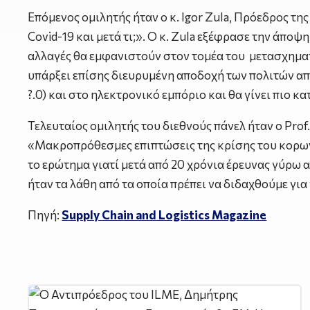
Επόμενος ομιλητής ήταν ο κ. Igor Zula, Πρόεδρος της 
Covid-19 και μετά τι;». Ο κ. Zula εξέφρασε την άπο
αλλαγές θα εμφανιστούν στον τομέα του μετασχημα
υπάρξει επίσης διευρυμένη αποδοχή των πολιτών απένα
?.0) και στο ηλεκτρονικό εμπόριο και θα γίνει πιο 
Τελευταίος ομιλητής του διεθνούς πάνελ ήταν ο Prof.
«Μακροπρόθεσμες επιπτώσεις της κρίσης του κορων
το ερώτημα γιατί μετά από 20 χρόνια έρευνας γύρω 
ήταν τα λάθη από τα οποία πρέπει να διδαχθούμε για
Πηγή:
Supply Chain and Logistics Magazine