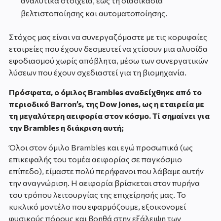
αναλυτικά στοιχεία, έως τη διαδικασία
βελτιστοποίησης και αυτοματοποίησης.
Στόχος μας είναι να συνεργαζόμαστε με τις κορυφαίες
εταιρείες που έχουν δεσμευτεί να χτίσουν μια αλυσίδα
εφοδιασμού χωρίς απόβλητα, μέσω των συνεργατικών
λύσεων που έχουν σχεδιαστεί για τη βιομηχανία.
Πρόσφατα, o όμιλος Brambles αναδείχθηκε από το
περιοδικό Barron’s, της Dow Jones, ως η εταιρεία με
τη μεγαλύτερη αειφορία στον κόσμο. Τί σημαίνει για
την Brambles η διάκριση αυτή;
Όλοι στον όμιλο Brambles και εγώ προσωπικά (ως
επικεφαλής του τομέα αειφορίας σε παγκόσμιο
επίπεδο), είμαστε πολύ περήφανοι που λάβαμε αυτήν
την αναγνώριση. Η αειφορία βρίσκεται στον πυρήνα
του τρόπου λειτουργίας της επιχείρησής μας. Το
κυκλικό μοντέλο που εφαρμόζουμε, εξοικονομεί
φυσικούς πόρους και βοηθά στην εξάλειψη των