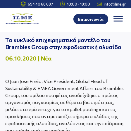



694 40 68 687
10:00 - 18:00
info@ilme.gr
Επικοινωνία
Το κυκλικό επιχειρηματικό μοντέλο του
Brambles Group στην εφοδιαστική αλυσίδα
06.10.2020
|
Νέα
Ο Juan Jose Freijo, Vice President, Global Head of
Sustainability & EMEA Government Affairs του Brambles
Group, του ομίλου που φέτος αναδείχθηκε ο πρώτος
οργανισμός παγκοσμίως σε θέματα βιωσιμότητας,
μιλάει στο epixeiro.gr για το «pallet pooling» και τις
προκλήσεις που αντιμετωπίζει σήμερα ο κλάδος της
εφοδιαστικής αλυσίδας, αναλύοντας και την επίδραση
που υπήρξε από την πανδημία.