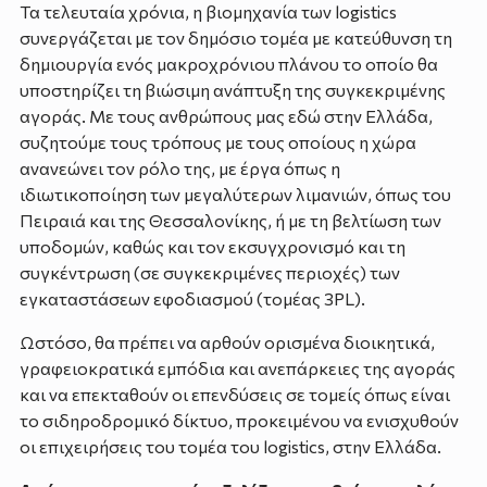
Τα τελευταία χρόνια, η βιομηχανία των logistics
συνεργάζεται με τον δημόσιο τομέα με κατεύθυνση τη
δημιουργία ενός μακροχρόνιου πλάνου το οποίο θα
υποστηρίζει τη βιώσιμη ανάπτυξη της συγκεκριμένης
αγοράς. Με τους ανθρώπους μας εδώ στην Ελλάδα,
συζητούμε τους τρόπους με τους οποίους η χώρα
ανανεώνει τον ρόλο της, με έργα όπως η
ιδιωτικοποίηση των μεγαλύτερων λιμανιών, όπως του
Πειραιά και της Θεσσαλονίκης, ή με τη βελτίωση των
υποδομών, καθώς και τον εκσυγχρονισμό και τη
συγκέντρωση (σε συγκεκριμένες περιοχές) των
εγκαταστάσεων εφοδιασμού (τομέας 3PL).
Ωστόσο, θα πρέπει να αρθούν ορισμένα διοικητικά,
γραφειοκρατικά εμπόδια και ανεπάρκειες της αγοράς
και να επεκταθούν οι επενδύσεις σε τομείς όπως είναι
το σιδηροδρομικό δίκτυο, προκειμένου να ενισχυθούν
οι επιχειρήσεις του τομέα του logistics, στην Ελλάδα.