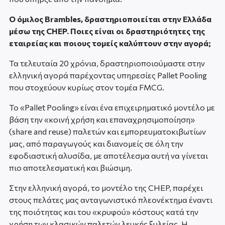
Ο όμιλος Brambles, δραστηριοποιείται στην Ελλάδα
μέσω της CHEP. Ποιες είναι οι δραστηριότητες της
εταιρείας και ποιους τομείς καλύπτουν στην αγορά;
Τα τελευταία 20 χρόνια, δραστηριοποιούμαστε στην
ελληνική αγορά παρέχοντας υπηρεσίες Pallet Pooling
που στοχεύουν κυρίως στον τομέα FMCG.
Το «Pallet Pooling» είναι ένα επιχειρηματικό μοντέλο με
βάση την «κοινή χρήση και επαναχρησιμοποίηση»
(share and reuse) παλετών και εμπορευματοκιβωτίων
μας, από παραγωγούς και διανομείς σε όλη την
εφοδιαστική αλυσίδα, με αποτέλεσμα αυτή να γίνεται
πιο αποτελεσματική και βιώσιμη.
Στην ελληνική αγορά, το μοντέλο της CHEP, παρέχει
στους πελάτες μας ανταγωνιστικό πλεονέκτημα έναντι
της ποιότητας και του «κρυφού» κόστους κατά την
χρήση των κλασικών παλετών λευκής ξυλείας. Η