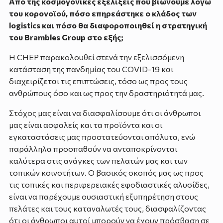
Από της κοσμογονικές εξελίξεις που βιώνουμε λόγω
του κορονοϊού, πόσο επηρεάστηκε ο κλάδος των
logistics και πόσο θα διαφοροποιηθεί η στρατηγική
του Brambles Group στο εξής;
Η CHEP παρακολουθεί στενά την εξελισσόμενη
κατάσταση της πανδημίας του COVID-19 και
διαχειρίζεται τις επιπτώσεις, τόσο ως προς τους
ανθρώπους όσο και ως προς την δραστηριότητά μας.
Στόχος μας είναι να διασφαλίσουμε ότι οι άνθρωποι
μας είναι ασφαλείς και τα προϊόντα και οι
εγκαταστάσεις μας προστατεύονται απόλυτα, ενώ
παράλληλα προσπαθούν να ανταποκρίνονται
καλύτερα στις ανάγκες των πελατών μας και των
τοπικών κοινοτήτων. O βασικός σκοπός μας ως προς
τις τοπικές και περιφερειακές εφοδιαστικές αλυσίδες,
είναι να παρέχουμε ουσιαστική εξυπηρέτηση στους
πελάτες και τους καταναλωτές τους, διασφαλίζοντας
ότι οι άνθρωποι αυτοί μπορούν να έχουν πρόσβαση σε