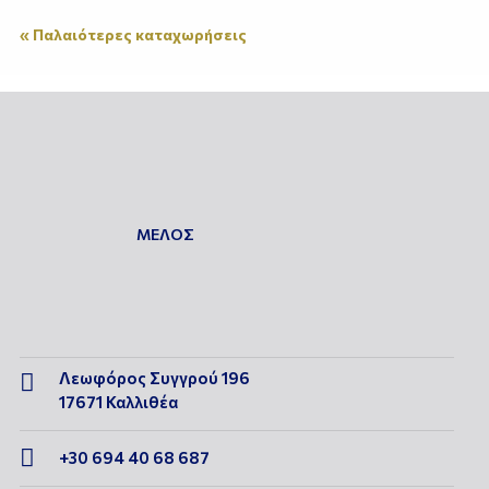
« Παλαιότερες καταχωρήσεις
ΜΕΛΟΣ
Λεωφόρος Συγγρού 196

17671 Καλλιθέα

+30 694 40 68 687