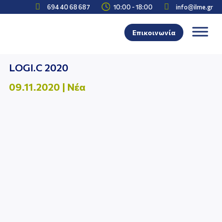



694 40 68 687
10:00 - 18:00
info@ilme.gr
Επικοινωνία
LOGI.C 2020
09.11.2020
|
Νέα