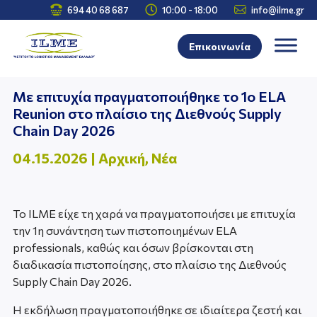



694 40 68 687
10:00 - 18:00
info@ilme.gr
Επικοινωνία
Με επιτυχία πραγματοποιήθηκε το 1ο ELA
Reunion στο πλαίσιο της Διεθνούς Supply
Chain Day 2026
04.15.2026
|
Αρχική
,
Νέα
Το ILME είχε τη χαρά να πραγματοποιήσει με επιτυχία
την 1η συνάντηση των πιστοποιημένων ELA
professionals, καθώς και όσων βρίσκονται στη
διαδικασία πιστοποίησης, στο πλαίσιο της Διεθνούς
Supply Chain Day 2026.
Η εκδήλωση πραγματοποιήθηκε σε ιδιαίτερα ζεστή και