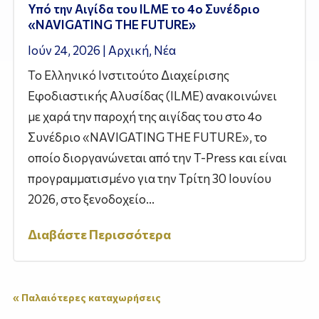
Υπό την Αιγίδα του ILME το 4ο Συνέδριο
«NAVIGATING THE FUTURE»
Ιούν 24, 2026
|
Αρχική
,
Νέα
Το Ελληνικό Ινστιτούτο Διαχείρισης
Εφοδιαστικής Αλυσίδας (ILME) ανακοινώνει
με χαρά την παροχή της αιγίδας του στο 4ο
Συνέδριο «NAVIGATING THE FUTURE», το
οποίο διοργανώνεται από την T-Press και είναι
προγραμματισμένο για την Τρίτη 30 Ιουνίου
2026, στο ξενοδοχείο...
Διαβάστε Περισσότερα
« Παλαιότερες καταχωρήσεις