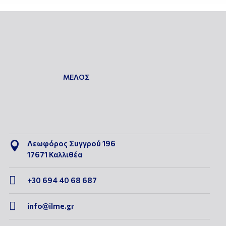
ΜΕΛΟΣ
Λεωφόρος Συγγρού 196

17671 Καλλιθέα

+30 694 40 68 687

info@ilme.gr