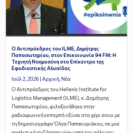
Ο Αντιπρόεδρος του ILME, Δημήτρης
Παπασωτηρίου, στον Επικοινωνία 94 FM: Η
Τεχνητή Νοημοσύνη στο Επίκεντρο της
Εφοδιαστικής Αλυσίδας
Ιούλ 2, 2026
|
Αρχική
,
Νέα
Ο Αντιπρόεδρος του Hellenic Institute for
Logistics Management (ILME), κ. Δημήτρης
Παπασωτηρίου, φιλοξενήθηκε στην
ραδιοφωνική εκπομπή «Είναι στο χέρι σου» με
τη δημοσιογράφο Όλγα Παπακυριάκου, σε μια
αναλυτική συζήτηση γύρω από τον ρόλο του