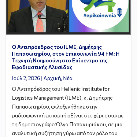
Ο Αντιπρόεδρος του ILME, Δημήτρης
Παπασωτηρίου, στον Επικοινωνία 94 FM: Η
Τεχνητή Νοημοσύνη στο Επίκεντρο της
Εφοδιαστικής Αλυσίδας
Ιούλ 2, 2026
|
Αρχική
,
Νέα
Ο Αντιπρόεδρος του Hellenic Institute for
Logistics Management (ILME), κ. Δημήτρης
Παπασωτηρίου, φιλοξενήθηκε στην
ραδιοφωνική εκπομπή «Είναι στο χέρι σου» με
τη δημοσιογράφο Όλγα Παπακυριάκου, σε μια
αναλυτική συζήτηση γύρω από τον ρόλο του