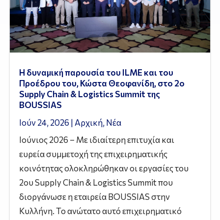
Η δυναμική παρουσία του ILME και του
Προέδρου του, Κώστα Θεοφανίδη, στο 2ο
Supply Chain & Logistics Summit της
BOUSSIAS
Ιούν 24, 2026
|
Αρχική
,
Νέα
Ιούνιος 2026 – Με ιδιαίτερη επιτυχία και
ευρεία συμμετοχή της επιχειρηματικής
κοινότητας ολοκληρώθηκαν οι εργασίες του
2ου Supply Chain & Logistics Summit που
διοργάνωσε η εταιρεία BOUSSIAS στην
Κυλλήνη. Το ανώτατο αυτό επιχειρηματικό