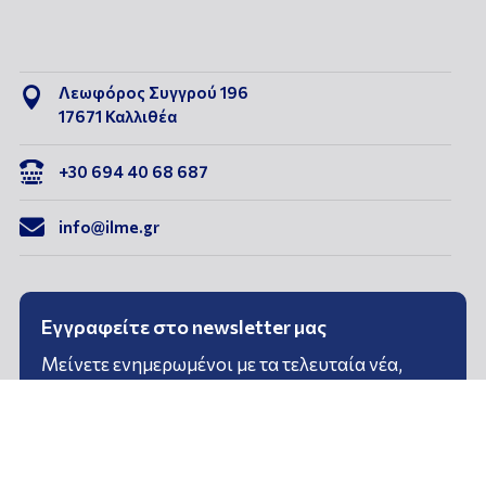
Λεωφόρος Συγγρού 196

17671 Καλλιθέα

+30 694 40 68 687

info@ilme.gr
Εγγραφείτε στο newsletter μας
Μείνετε ενημερωμένοι με τα τελευταία νέα,
δράσεις και εκδηλώσεις του Ινστιτούτου.
Συμπληρώστε το email σας και γίνετε μέλος της
κοινότητάς μας!