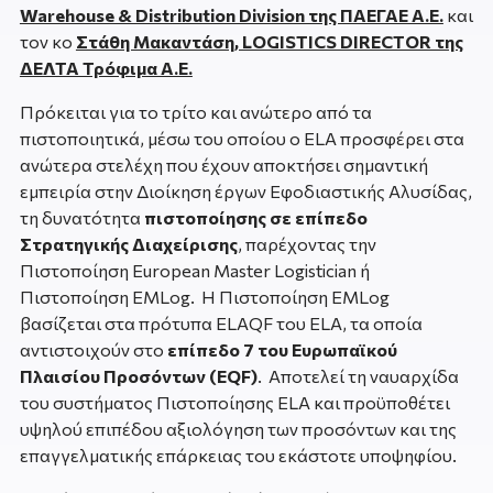
Warehouse & Distribution Division της ΠΑΕΓΑΕ Α.Ε.
και
τον κο
Στάθη Μακαντάση, LOGISTICS DIRECTOR της
ΔΕΛΤΑ Τρόφιμα Α.Ε.
Πρόκειται για το τρίτο και ανώτερο από τα
πιστοποιητικά, μέσω του οποίου ο ELA προσφέρει στα
ανώτερα στελέχη που έχουν αποκτήσει σημαντική
εμπειρία στην Διοίκηση έργων Εφοδιαστικής Αλυσίδας,
τη δυνατότητα
πιστοποίησης σε επίπεδο
Στρατηγικής Διαχείρισης
, παρέχοντας την
Πιστοποίηση European Master Logistician ή
Πιστοποίηση EMLog. Η Πιστοποίηση EMLog
βασίζεται στα πρότυπα ELAQF του ΕLA, τα οποία
αντιστοιχούν στο
επίπεδο 7 του Ευρωπαϊκού
Πλαισίου Προσόντων (EQF)
. Αποτελεί τη ναυαρχίδα
του συστήματος Πιστοποίησης ELA και προϋποθέτει
υψηλού επιπέδου αξιολόγηση των προσόντων και της
επαγγελματικής επάρκειας του εκάστοτε υποψηφίου.