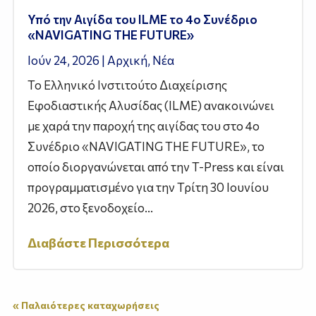
Υπό την Αιγίδα του ILME το 4ο Συνέδριο
«NAVIGATING THE FUTURE»
Ιούν 24, 2026
|
Αρχική
,
Νέα
Το Ελληνικό Ινστιτούτο Διαχείρισης
Εφοδιαστικής Αλυσίδας (ILME) ανακοινώνει
με χαρά την παροχή της αιγίδας του στο 4ο
Συνέδριο «NAVIGATING THE FUTURE», το
οποίο διοργανώνεται από την T-Press και είναι
προγραμματισμένο για την Τρίτη 30 Ιουνίου
2026, στο ξενοδοχείο...
Διαβάστε Περισσότερα
« Παλαιότερες καταχωρήσεις