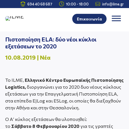



694 40 68 687
10:00 - 18:00
info@ilme.gr
Επικοινωνία
Πιστοποίηση ELA: δύο νέοι κύκλοι
εξετάσεων το 2020
10.08.2019
|
Νέα
Το ILME,
Ελληνικό Κέντρο Ευρωπαϊκής Πιστοποίησης
Logistics,
διοργανώνει για το 2020 δυο νέους κύκλους
εξετάσεων για την Επαγγελματική Πιστοποίηση ELA,
στα επίπεδα EJLog και ESLog, οι οποίες θα διεξαχθούν
στην Αθήνα και στην Θεσσαλονίκη.
Ο Α’ κύκλος εξετάσεων θα υλοποιηθεί:
τo
Σάββατο 8 Φεβρουαρίου 2020
για τις γραπτές