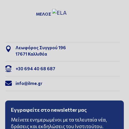
ΜΕΛΟΣ
Λεωφόρος Συγγρού 196

17671 Καλλιθέα

+30 694 40 68 687

info@ilme.gr
Εγγραφείτε στο newsletter μας
Μείνετε ενημερωμένοι με τα τελευταία νέα,
δράσεις και εκδηλώσεις του Ινστιτούτου.