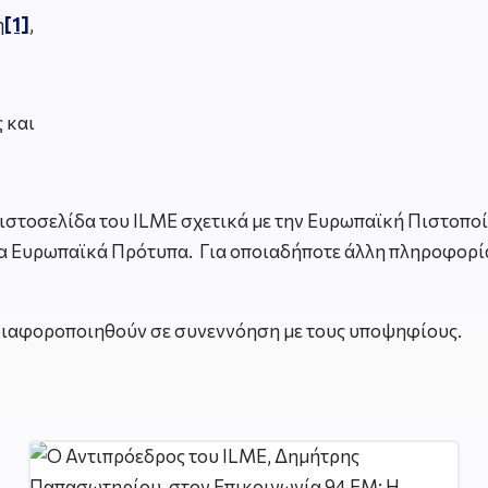
η
[1]
,
ς και
στοσελίδα του ILME σχετικά με την Ευρωπαϊκή Πιστοποί
α Ευρωπαϊκά Πρότυπα. Για οποιαδήποτε άλλη πληροφορί
 διαφοροποιηθούν σε συνεννόηση με τους υποψηφίους.