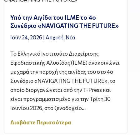
Υπό την Αιγίδα του ILME το 4ο
Συνέδριο «NAVIGATING THE FUTURE»
Ιούν 24, 2026
|
Αρχική
,
Νέα
Το Ελληνικό Ινστιτούτο Διαχείρισης
Εφοδιαστικής Αλυσίδας (ILME) ανακοινώνει
με χαρά την παροχή της αιγίδας του στο 4ο
Συνέδριο «NAVIGATING THE FUTURE», το
οποίο διοργανώνεται από την T-Press και
είναι προγραμματισμένο για την Τρίτη 30
Ιουνίου 2026, στο ξενοδοχείο...
Διαβάστε Περισσότερα