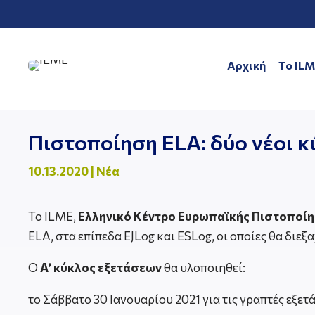
Αρχική
To IL
Πιστοποίηση ELA: δύο νέοι κ
10.13.2020
|
Νέα
Το ILME,
Ελληνικό Κέντρο Ευρωπαϊκής Πιστοποί
ELA, στα επίπεδα EJLog και ESLog, οι οποίες θα δι
Ο
Α’ κύκλος εξετάσεων
θα υλοποιηθεί:
τo Σάββατο 30 Ιανουαρίου 2021 για τις γραπτές εξετά