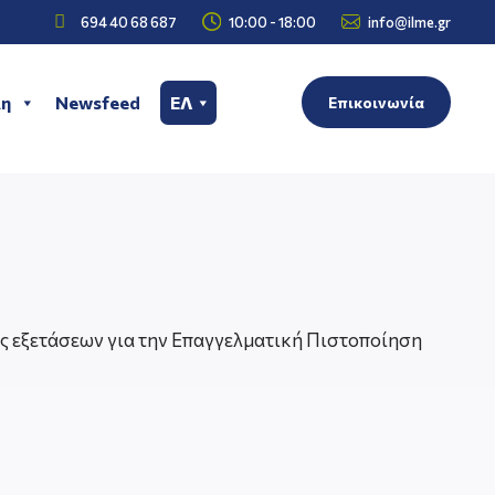



694 40 68 687
10:00 - 18:00
info@ilme.gr
η
Newsfeed
ΕΛ
Επικοινωνία
ς εξετάσεων για την Επαγγελματική Πιστοποίηση