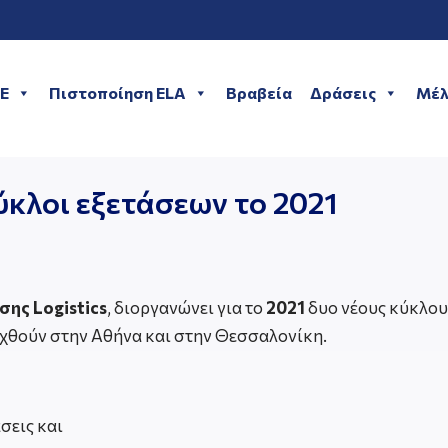
ME
Πιστοποίηση ELA
Βραβεία
Δράσεις
Μέλ
ύκλοι εξετάσεων το 2021
ησης
Logistics
, διοργανώνει για το
2021
δυο νέους κύκλου
εξαχθούν στην Αθήνα και στην Θεσσαλονίκη.
σεις και