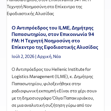
Ο Αντιπρόεδρος του ILME, Δημήτρης
Παπασωτηρίου, στον Επικοινωνία 94
FM: Η Τεχνητή Νοημοσύνη στο
Επίκεντρο της Εφοδιαστικής Αλυσίδας
Ιούλ 2, 2026
|
Αρχική
,
Νέα
Ο Αντιπρόεδρος του Hellenic Institute for
Logistics Management (ILME), κ. Δημήτρης
Παπασωτηρίου, φιλοξενήθηκε στην
ραδιοφωνική εκπομπή «Είναι στο χέρι σου»
με τη δημοσιογράφο Όλγα Παπακυριάκου,
σε μια αναλυτική συζήτηση γύρω από τον