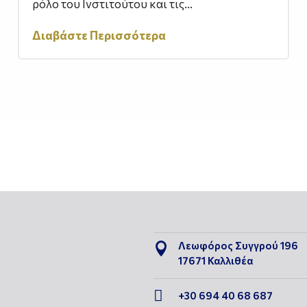
ρόλο του Ινστιτούτου και τις...
Διαβάστε Περισσότερα
Λεωφόρος Συγγρού 196

17671 Καλλιθέα

+30 694 40 68 687