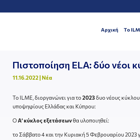
Αρχική
To IL
Πιστοποίηση ELA: δύο νέοι κ
11.16.2022
|
Νέα
Το ILME, διοργανώνει για το
2023
δυο νέους κύκλους
υποψηφίους Ελλάδας και Κύπρου:
Ο
Α’ κύκλος εξετάσεων
θα υλοποιηθεί:
τo Σάββατο 4 και την Κυριακή 5 Φεβρουαρίου 2023 γι