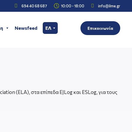



694 40 68 687
10:00 - 18:00
info@ilme.gr
η
Newsfeed
ΕΛ
Επικοινωνία
ation (ELA), στα επίπεδα EJLog και ESLog, για τους