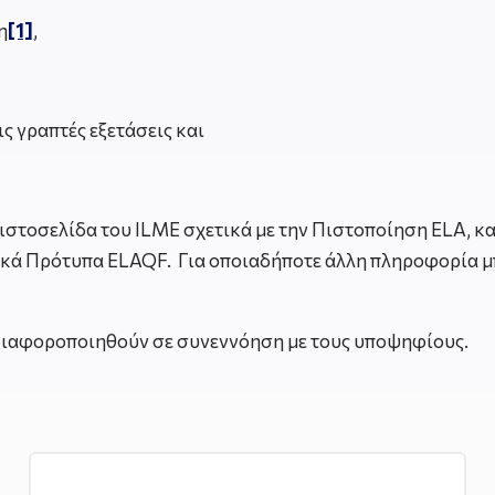
η
[1]
,
ις γραπτές εξετάσεις και
στοσελίδα του ILME σχετικά με την Πιστοποίηση ELA, κα
κά Πρότυπα ELAQF. Για οποιαδήποτε άλλη πληροφορία 
 διαφοροποιηθούν σε συνεννόηση με τους υποψηφίους.