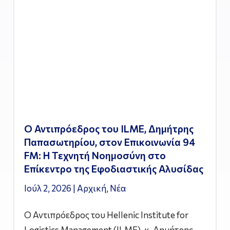
Ο Αντιπρόεδρος του ILME, Δημήτρης
Παπασωτηρίου, στον Επικοινωνία 94
FM: Η Τεχνητή Νοημοσύνη στο
Επίκεντρο της Εφοδιαστικής Αλυσίδας
Ιούλ 2, 2026
|
Αρχική
,
Νέα
Ο Αντιπρόεδρος του Hellenic Institute for
Logistics Management (ILME), κ. Δημήτρης