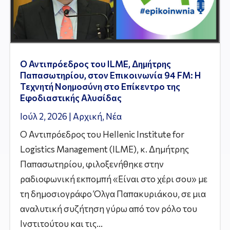
Ο Αντιπρόεδρος του ILME, Δημήτρης
Παπασωτηρίου, στον Επικοινωνία 94 FM: Η
Τεχνητή Νοημοσύνη στο Επίκεντρο της
Εφοδιαστικής Αλυσίδας
Ιούλ 2, 2026
|
Αρχική
,
Νέα
Ο Αντιπρόεδρος του Hellenic Institute for
Logistics Management (ILME), κ. Δημήτρης
Παπασωτηρίου, φιλοξενήθηκε στην
ραδιοφωνική εκπομπή «Είναι στο χέρι σου» με
τη δημοσιογράφο Όλγα Παπακυριάκου, σε μια
αναλυτική συζήτηση γύρω από τον ρόλο του
Ινστιτούτου και τις...