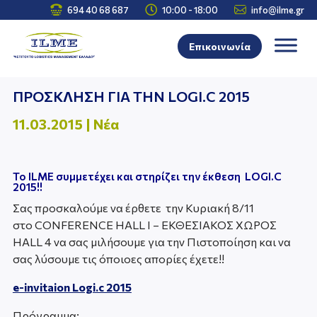



694 40 68 687
10:00 - 18:00
info@ilme.gr
Επικοινωνία
ΠΡΟΣΚΛΗΣΗ ΓΙΑ ΤΗΝ LOGI.C 2015
11.03.2015
|
Νέα
Το ILME συμμετέχει και στηρίζει την έκθεση LOGI.C
2015!!
Σας προσκαλούμε να έρθετε την Κυριακή 8/11
στο CONFERENCE HALL I – ΕΚΘΕΣΙΑΚΟΣ ΧΩΡΟΣ
HALL 4 να σας μιλήσουμε για την Πιστοποίηση και να
σας λύσουμε τις όποιοες απορίες έχετε!!
e-invitaion Logi.c 2015
Πρόγραμμα: