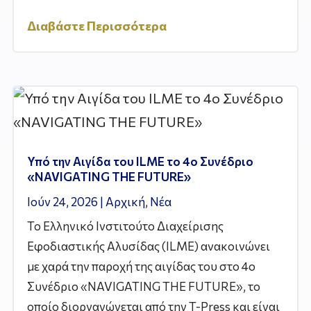
Διαβάστε Περισσότερα
Υπό την Αιγίδα του ILME το 4ο Συνέδριο
«NAVIGATING THE FUTURE»
Ιούν 24, 2026
|
Αρχική
,
Νέα
Το Ελληνικό Ινστιτούτο Διαχείρισης
Εφοδιαστικής Αλυσίδας (ILME) ανακοινώνει
με χαρά την παροχή της αιγίδας του στο 4ο
Συνέδριο «NAVIGATING THE FUTURE», το
οποίο διοργανώνεται από την T-Press και είναι