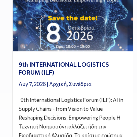
9th INTERNATIONAL LOGISTICS
FORUM (ILF)
Αυγ 7, 2026
|
Αρχική
,
Συνέδρια
9th International Logistics Forum (ILF): AI in
Supply Chains - from Vision to Value
Reshaping Decisions, Empowering People Η
Τεχνητή Νοημοσύνη αλλάζει ήδη την
Εφοδιαστική Αλυσίδα. Το κρίσιμο ερώτημα