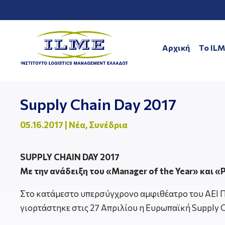
Αρχική
To IL
Supply Chain Day 2017
05.16.2017
|
Νέα
,
Συνέδρια
SUPPLY CHAIN DAY 2017
Με την ανάδειξη του «Manager of the Year» και «P
Στο κατάμεστο υπερσύγχρονο αμφιθέατρο του AEI Πε
γιορτάστηκε στις 27 Απριλίου η Ευρωπαϊκή Supply C