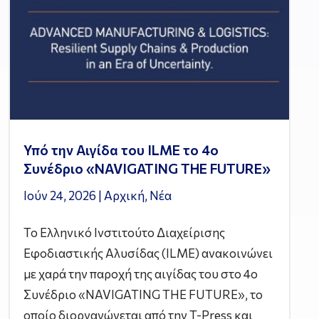
Υπό την Αιγίδα του ILME το 4ο
Συνέδριο «NAVIGATING THE FUTURE»
Ιούν 24, 2026
|
Αρχική
,
Νέα
Το Ελληνικό Ινστιτούτο Διαχείρισης
Εφοδιαστικής Αλυσίδας (ILME) ανακοινώνει
με χαρά την παροχή της αιγίδας του στο 4ο
Συνέδριο «NAVIGATING THE FUTURE», το
οποίο διοργανώνεται από την T-Press και