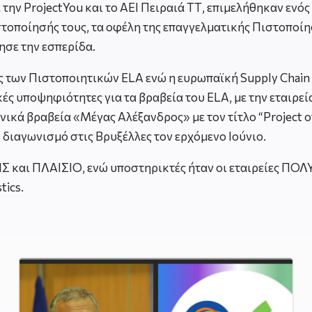
ην ProjectYou και το ΑΕΙ Πειραιά ΤΤ, επιμελήθηκαν ενός 
ιστοποίησής τους, τα οφέλη της επαγγελματικής Πιστοποίησ
ησε την εσπερίδα.
ς των Πιστοποιητικών ELA ενώ η ευρωπαϊκή Supply Chain D
ές υποψηφιότητες για τα βραβεία του ELA, με την εταιρε
ικά βραβεία «Μέγας Αλέξανδρος» με τον τίτλο “Project of 
 διαγωνισμό στις Βρυξέλλες τον ερχόμενο Ιούνιο.
ΤΗΣ και ΠΛΑΙΣΙΟ, ενώ υποστηρικτές ήταν οι εταιρείες
tics.