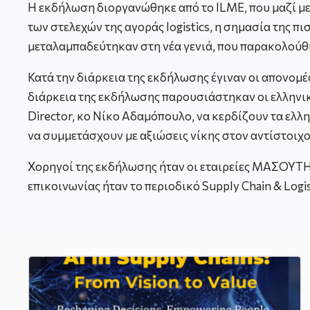
Η εκδήλωση διοργανώθηκε από το ILME, που μαζί με τ
των στελεχών της αγοράς logistics, η σημασία της π
μεταλαμπαδεύτηκαν στη νέα γενιά, που παρακολούθ
Κατά την διάρκεια της εκδήλωσης έγιναν οι απονομέ
διάρκεια της εκδήλωσης παρουσιάστηκαν οι ελληνικ
Director, κο Νίκο Αδαμόπουλο, να κερδίζουν τα ελλην
να συμμετάσχουν με αξιώσεις νίκης στον αντίστοιχο
Χορηγοί της εκδήλωσης ήταν οι εταιρείες ΜΑΣΟΥ
επικοινωνίας ήταν το περιοδικό Supply Chain & Logis