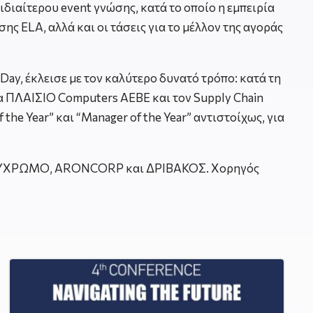
ιδιαίτερου event γνώσης, κατά το οποίο η εμπειρία
ης ELA, αλλά και οι τάσεις για το μέλλον της αγοράς
ay, έκλεισε με τον καλύτερο δυνατό τρόπο: κατά τη
ία ΠΛΑΙΣΙΟ Computers AEΒΕ και τον Supply Chain
the Year” και “Manager of the Year” αντιστοίχως, για
 ΠΟΛΥΧΡΩΜΟ, ARONCORP και ΔΡΙΒΑΚΟΣ. Xορηγός