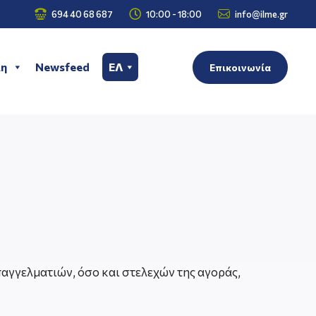



694 40 68 687
10:00 - 18:00
info@ilme.gr
η
Newsfeed
ΕΛ
Επικοινωνία
αγγελματιών, όσο και στελεχών της αγοράς,