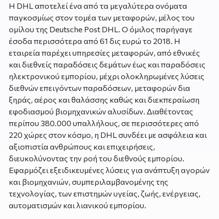
Η DHL αποτελεί ένα από τα μεγαλύτερα ονόματα
παγκοσμίως στον τομέα των μεταφορών, μέλος του
ομίλου της Deutsche Post DHL. Ο όμιλος παρήγαγε
έσοδα περισσότερα από 61 δις ευρώ το 2018. Η
εταιρεία παρέχει υπηρεσίες μεταφορών, από εθνικές
και διεθνείς παραδόσεις δεμάτων έως και παραδόσεις
ηλεκτρονικού εμπορίου, μέχρι ολοκληρωμένες λύσεις
διεθνών επειγόντων παραδόσεων, μεταφορών δια
ξηράς, αέρος και θαλάσσης καθώς και διεκπεραίωση
εφοδιασμού βιομηχανικών αλυσίδων. Διαθέτοντας
περίπου 380.000 υπαλλήλους, σε περισσότερες από
220 χώρες στον κόσμο, η DHL συνδέει με ασφάλεια και
αξιοπιστία ανθρώπους και επιχειρήσεις,
διευκολύνοντας την ροή του διεθνούς εμπορίου.
Εφαρμόζει εξειδικευμένες λύσεις για ανάπτυξη αγορών
και βιομηχανιών, συμπεριλαμβανομένης της
τεχνολογίας, των επιστημών υγείας, ζωής, ενέργειας,
αυτοματισμών και λιανικού εμπορίου.