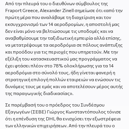
Από την πλευρά του ο διευθύνων σύμβουλος της
Fraport Greece, Alexander Zinell σημείωσε ότι «από την
πρώτη μέρα που αναλάβαμε τη διαχείριση και τον
εκσυγχρονισμό των 14 αεροδρομίων, η αποστολή μας
δεν είναι μόνο να βελτιώσουμε τις υποδομές και να
αναβαθμίσουμε την ταξιδιωτική εμπειρία αλλά επίσης,
να μετατρέψουμε τα αεροδρόμια σε πόλους ανάπτυξης
και προόδου για τις περιοχές που υπηρετούν. Με την
εξέλιξη του κατασκευαστικού μας προγράμματος να
έχει φτάσει πλέον στο 78% ολοκλήρωσης για τα 14
αεροδρόμια στο σύνολό τους, ήδη γίνεται φανερή η
στρατηγική επιλογή πολλών εταιρειών να ενώσουν τις
δυνάμεις τους με εμάς και να αποτελέσουν μέρος αυτής
της παραγωγικής διαδικασίας».
Σε παρέμβασή του ο πρόεδρος του Συνδέσμου
Εξαγωγέων (ΣΕΒΕ) Γιώργος Κωνσταντόπουλος τόνισε
ότι η επένδυση της DHL θα ενισχύσει την εξωστρέφεια
των ελληνικών επιχειρήσεων. Από την πλευρά του ο