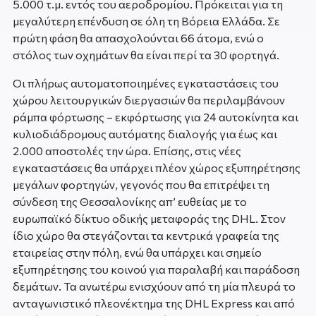
5.000 τ.μ. εντός του αεροδρομίου. Πρόκειται για τη
μεγαλύτερη επένδυση σε όλη τη Βόρεια Ελλάδα. Σε
πρώτη φάση θα απασχολούνται 66 άτομα, ενώ ο
στόλος των οχημάτων θα είναι περί τα 30 φορτηγά.
Οι πλήρως αυτοματοποιημένες εγκαταστάσεις του
χώρου λειτουργικών διεργασιών θα περιλαμβάνουν
ράμπα φόρτωσης – εκφόρτωσης για 24 αυτοκίνητα και
κυλιοδιάδρομους αυτόματης διαλογής για έως και
2.000 αποστολές την ώρα. Επίσης, στις νέες
εγκαταστάσεις θα υπάρχει πλέον χώρος εξυπηρέτησης
μεγάλων φορτηγών, γεγονός που θα επιτρέψει τη
σύνδεση της Θεσσαλονίκης απ’ ευθείας με το
ευρωπαϊκό δίκτυο οδικής μεταφοράς της DHL. Στον
ίδιο χώρο θα στεγάζονται τα κεντρικά γραφεία της
εταιρείας στην πόλη, ενώ θα υπάρχει και σημείο
εξυπηρέτησης του κοινού για παραλαβή και παράδοση
δεμάτων. Τα ανωτέρω ενισχύουν από τη μία πλευρά το
ανταγωνιστικό πλεονέκτημα της DHL Express και από