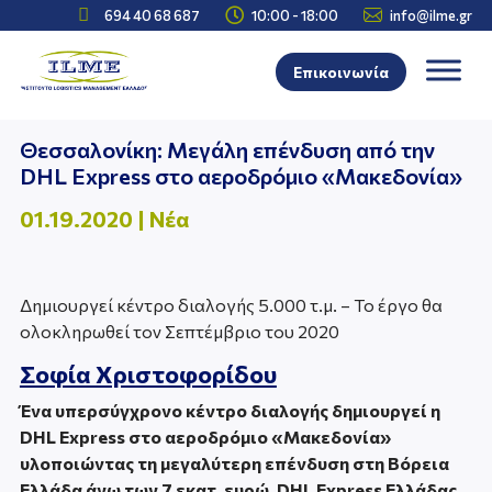



694 40 68 687
10:00 - 18:00
info@ilme.gr
Επικοινωνία
Θεσσαλονίκη: Μεγάλη επένδυση από την
DHL Express στο αεροδρόμιο «Μακεδονία»
01.19.2020
|
Νέα
Δημιουργεί κέντρο διαλογής 5.000 τ.μ. – Το έργο θα
ολοκληρωθεί τον Σεπτέμβριο του 2020
Σοφία Χριστοφορίδου
Ένα υπερσύγχρονο κέντρο διαλογής δημιουργεί η
DHL Express στο αεροδρόμιο «Μακεδονία»
υλοποιώντας τη μεγαλύτερη επένδυση στη Βόρεια
Ελλάδα άνω των 7 εκατ. ευρώ. DHL Express Ελλάδας