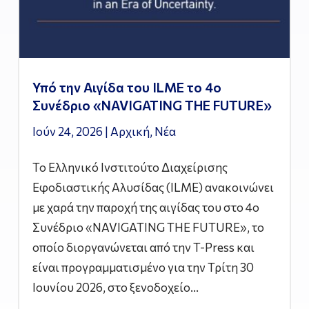
Υπό την Αιγίδα του ILME το 4ο
Συνέδριο «NAVIGATING THE FUTURE»
Ιούν 24, 2026
|
Αρχική
,
Νέα
Το Ελληνικό Ινστιτούτο Διαχείρισης
Εφοδιαστικής Αλυσίδας (ILME) ανακοινώνει
με χαρά την παροχή της αιγίδας του στο 4ο
Συνέδριο «NAVIGATING THE FUTURE», το
οποίο διοργανώνεται από την T-Press και
είναι προγραμματισμένο για την Τρίτη 30
Ιουνίου 2026, στο ξενοδοχείο...