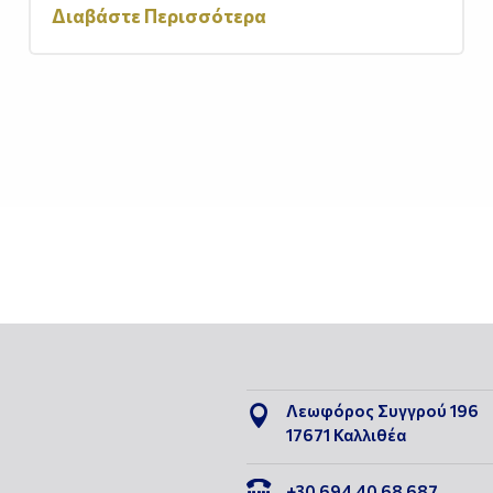
Διαβάστε Περισσότερα
Λεωφόρος Συγγρού 196

17671 Καλλιθέα

+30 694 40 68 687