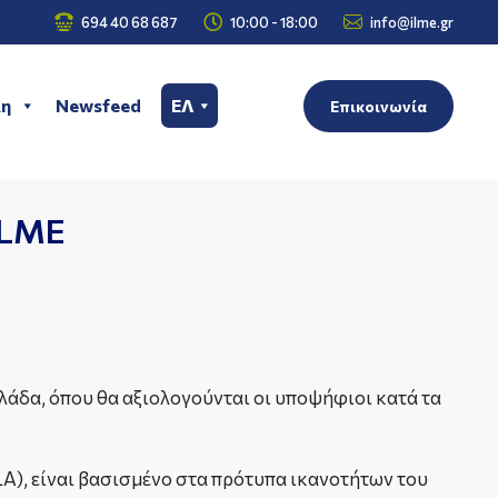



694 40 68 687
10:00 - 18:00
info@ilme.gr
η
Newsfeed
ΕΛ
Επικοινωνία
ILME
λλάδα, όπου θα αξιολογούνται οι υποψήφιοι κατά τα
A), είναι βασισμένο στα πρότυπα ικανοτήτων του