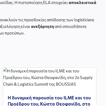
υσίδας. Η πιστοποίηση ELA στοχεύει
αποκλειστικά
νακλούν τις προσδοκίες απόδοσης των logisticians
αξιολόγηση είναι
ανεξάρτητη
από οποιοδήποτε
των προτύπων.
Η δυναμική παρουσία του ILME και του
Προέδρου του, Κώστα Θεοφανίδη, στο