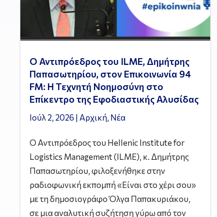
Ο Αντιπρόεδρος του ILME, Δημήτρης
Παπασωτηρίου, στον Επικοινωνία 94
FM: Η Τεχνητή Νοημοσύνη στο
Επίκεντρο της Εφοδιαστικής Αλυσίδας
Ιούλ 2, 2026
|
Αρχική
,
Νέα
Ο Αντιπρόεδρος του Hellenic Institute for
Logistics Management (ILME), κ. Δημήτρης
Παπασωτηρίου, φιλοξενήθηκε στην
ραδιοφωνική εκπομπή «Είναι στο χέρι σου»
με τη δημοσιογράφο Όλγα Παπακυριάκου,
σε μια αναλυτική συζήτηση γύρω από τον