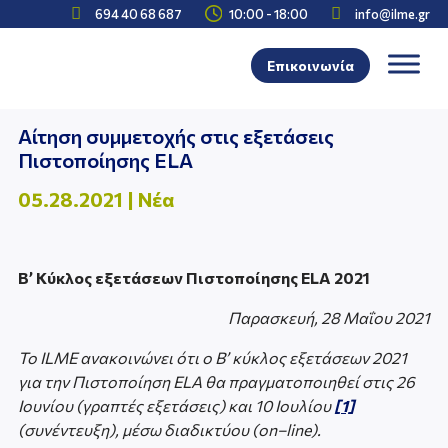



694 40 68 687
10:00 - 18:00
info@ilme.gr
Επικοινωνία
Αίτηση συμμετοχής στις εξετάσεις
Πιστοποίησης ELA
05.28.2021
|
Νέα
B
’ Κύκλος εξετάσεων Πιστοποίησης
ELA
2021
Παρασκευή, 28 Μαΐου 2021
To
ILME
ανακοινώνει ότι ο Β’ κύκλος εξετάσεων 2021
για την Πιστοποίηση
ELA
θα πραγματοποιηθεί στις 26
Ιουνίου (γραπτές εξετάσεις) και 10 Ιουλίου
[1]
(συνέντευξη), μέσω διαδικτύου (
on
–
line
).