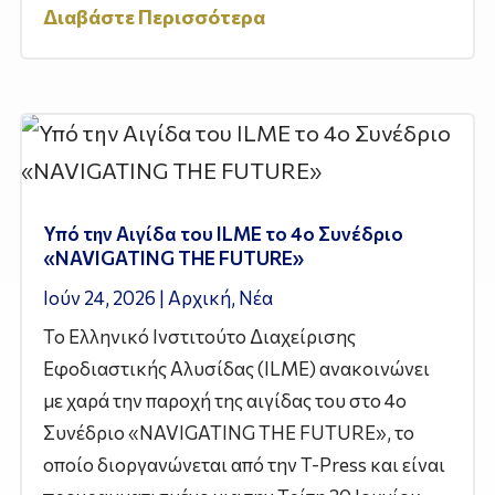
Διαβάστε Περισσότερα
Υπό την Αιγίδα του ILME το 4ο Συνέδριο
«NAVIGATING THE FUTURE»
Ιούν 24, 2026
|
Αρχική
,
Νέα
Το Ελληνικό Ινστιτούτο Διαχείρισης
Εφοδιαστικής Αλυσίδας (ILME) ανακοινώνει
με χαρά την παροχή της αιγίδας του στο 4ο
Συνέδριο «NAVIGATING THE FUTURE», το
οποίο διοργανώνεται από την T-Press και είναι