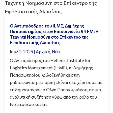
Ο Αντιπρόεδρος του ILME, Δημήτρης
Παπασωτηρίου, στον Επικοινωνία 94 FM: Η
Τεχνητή Νοημοσύνη στο Επίκεντρο της
Εφοδιαστικής Αλυσίδας
Ιούλ 2, 2026
|
Αρχική
,
Νέα
Ο Αντιπρόεδρος του Hellenic Institute for
Logistics Management (ILME), κ. Δημήτρης
Παπασωτηρίου, φιλοξενήθηκε στην
ραδιοφωνική εκπομπή «Είναι στο χέρι σου» με
τη δημοσιογράφο Όλγα Παπακυριάκου, σε μια
αναλυτική συζήτηση γύρω από τον ρόλο του
Ινστιτούτου και τις...