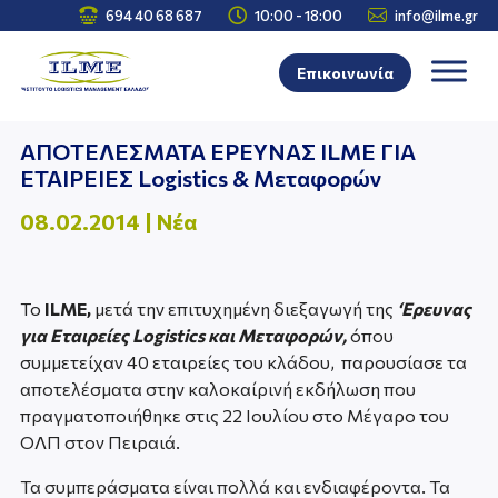



694 40 68 687
10:00 - 18:00
info@ilme.gr
Επικοινωνία
ΑΠΟΤΕΛΕΣΜΑΤΑ ΕΡΕΥΝΑΣ ΙLME ΓΙΑ
ΕΤΑΙΡΕΙΕΣ Logistics & Μεταφορών
08.02.2014
|
Νέα
Το
ILME,
μετά την επιτυχημένη διεξαγωγή της
‘Ερευνας
για Εταιρείες Logistics και Μεταφορών,
όπου
συμμετείχαν 40 εταιρείες του κλάδου, παρουσίασε τα
αποτελέσματα στην καλοκαίρινή εκδήλωση που
πραγματοποιήθηκε στις 22 Ιουλίου στο Μέγαρο του
ΟΛΠ στον Πειραιά.
Τα συμπεράσματα είναι πολλά και ενδιαφέροντα. Τα