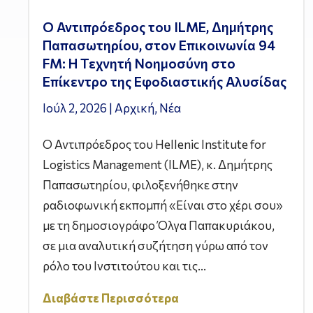
Ο Αντιπρόεδρος του ILME, Δημήτρης
Παπασωτηρίου, στον Επικοινωνία 94
FM: Η Τεχνητή Νοημοσύνη στο
Επίκεντρο της Εφοδιαστικής Αλυσίδας
Ιούλ 2, 2026
|
Αρχική
,
Νέα
Ο Αντιπρόεδρος του Hellenic Institute for
Logistics Management (ILME), κ. Δημήτρης
Παπασωτηρίου, φιλοξενήθηκε στην
ραδιοφωνική εκπομπή «Είναι στο χέρι σου»
με τη δημοσιογράφο Όλγα Παπακυριάκου,
σε μια αναλυτική συζήτηση γύρω από τον
ρόλο του Ινστιτούτου και τις...
Διαβάστε Περισσότερα