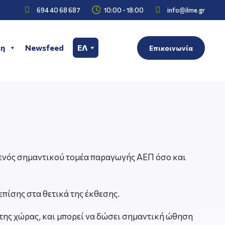



694 40 68 687
10:00 - 18:00
info@ilme.gr
η
Newsfeed
ΕΛ
Επικοινωνία
ς ενός σημαντικού τομέα παραγωγής ΑΕΠ όσο και
επίσης στα θετικά της έκθεσης.
 της χώρας, και μπορεί να δώσει σημαντική ώθηση