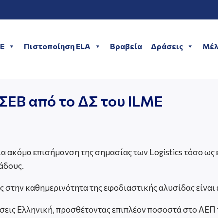
ME
Πιστοποίηση ELA
Βραβεία
Δράσεις
Μέλ
ΣΕΒ από το ΔΣ του ILME
ια ακόμα επισήμανση της σημασίας των Logistics τόσο ω
άδους.
ας στην καθημερινότητα της εφοδιαστικής αλυσίδας είναι 
τώσεις Ελληνική, προσθέτοντας επιπλέον ποσοστά στο ΑΕΠ