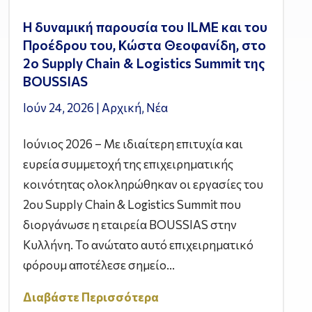
Η δυναμική παρουσία του ILME και του
Προέδρου του, Κώστα Θεοφανίδη, στο
2ο Supply Chain & Logistics Summit της
BOUSSIAS
Ιούν 24, 2026
|
Αρχική
,
Νέα
Ιούνιος 2026 – Με ιδιαίτερη επιτυχία και
ευρεία συμμετοχή της επιχειρηματικής
κοινότητας ολοκληρώθηκαν οι εργασίες του
2ου Supply Chain & Logistics Summit που
διοργάνωσε η εταιρεία BOUSSIAS στην
Κυλλήνη. Το ανώτατο αυτό επιχειρηματικό
φόρουμ αποτέλεσε σημείο...
Διαβάστε Περισσότερα