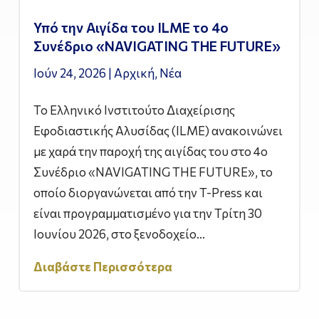
Υπό την Αιγίδα του ILME το 4ο
Συνέδριο «NAVIGATING THE FUTURE»
Ιούν 24, 2026
|
Αρχική
,
Νέα
Το Ελληνικό Ινστιτούτο Διαχείρισης
Εφοδιαστικής Αλυσίδας (ILME) ανακοινώνει
με χαρά την παροχή της αιγίδας του στο 4ο
Συνέδριο «NAVIGATING THE FUTURE», το
οποίο διοργανώνεται από την T-Press και
είναι προγραμματισμένο για την Τρίτη 30
Ιουνίου 2026, στο ξενοδοχείο...
Διαβάστε Περισσότερα