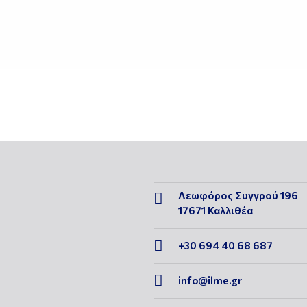
Λεωφόρος Συγγρού 196

17671 Καλλιθέα

+30 694 40 68 687

info@ilme.gr