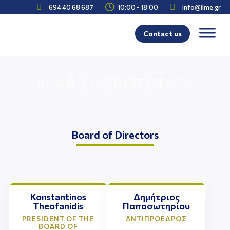



694 40 68 687
10:00 - 18:00
info@ilme.gr
Contact us
BOARD OF DIRECTORS
Board of Directors
Board
Konstantinos
Δημήτριος
Theofanidis
Παπασωτηρίου
PRESIDENT OF THE
ΑΝΤΙΠΡΟΕΔΡΟΣ
BOARD OF