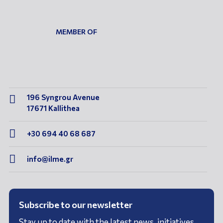
MEMBER OF
196 Syngrou Avenue

17671 Kallithea

+30 694 40 68 687

info@ilme.gr
Subscribe to our newsletter
Stay up to date with the latest news, initiatives,