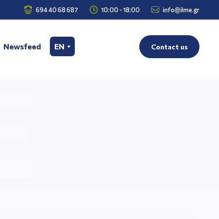



694 40 68 687
10:00 - 18:00
info@ilme.gr
Newsfeed
EN
Contact us