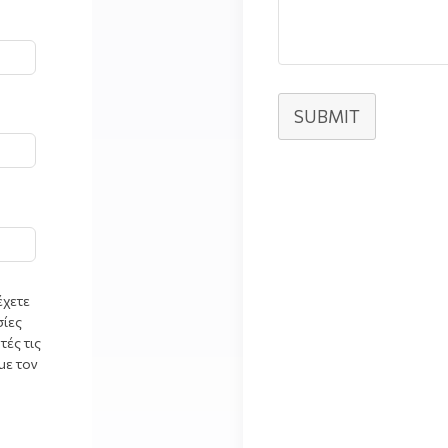
SUBMIT
έχετε
σίες
τές τις
με τον