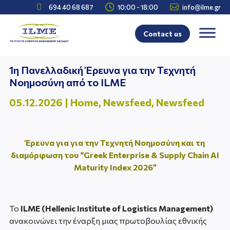



694 40 68 687
10:00 - 18:00
info@ilme.gr
Contact us
1η Πανελλαδική Έρευνα για την Τεχνητή
Νοημοσύνη από το ILME
05.12.2026
|
Home
,
Newsfeed
,
Newsfeed
Έρευνα για για την Τεχνητή Νοημοσύνη και τη
διαμόρφωση του “Greek Enterprise & Supply Chain AI
Maturity Index 2026”
Το
ILME (Hellenic Institute of Logistics Management)
ανακοινώνει την έναρξη μιας πρωτοβουλίας εθνικής