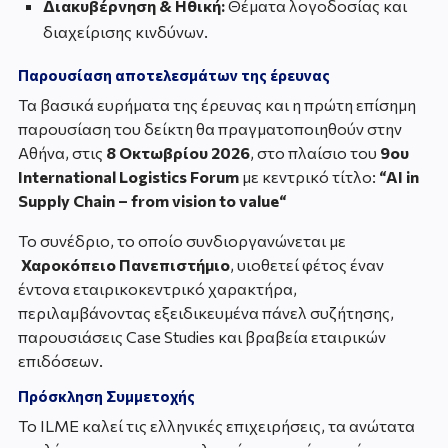
Διακυβέρνηση & Ηθική:
Θέματα λογοδοσίας και
διαχείρισης κινδύνων.
Παρουσίαση αποτελεσμάτων της έρευνας
Τα βασικά ευρήματα της έρευνας και η πρώτη επίσημη
παρουσίαση του δείκτη θα πραγματοποιηθούν στην
Αθήνα, στις
8 Οκτωβρίου 2026
, στο πλαίσιο του
9ου
International Logistics Forum
με κεντρικό τίτλο:
“
AI
in
Supply
Chain
–
from
vision
to
value
“
Το συνέδριο, το οποίο συνδιοργανώνεται με
Χαροκόπειο Πανεπιστήμιο
, υιοθετεί φέτος έναν
έντονα εταιρικοκεντρικό χαρακτήρα,
περιλαμβάνοντας εξειδικευμένα πάνελ συζήτησης,
παρουσιάσεις Case Studies και βραβεία εταιρικών
επιδόσεων.
Πρόσκληση Συμμετοχής
Το ILME καλεί τις ελληνικές επιχειρήσεις, τα ανώτατα