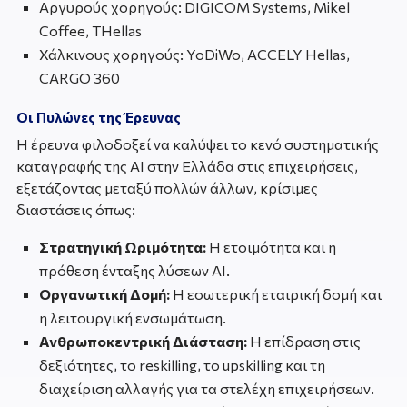
Αργυρούς χορηγούς: DIGICOM Systems, Mikel
Coffee, THellas
Χάλκινους χορηγούς: YoDiWo, ACCELY Hellas,
CARGO 360
Οι Πυλώνες της Έρευνας
Η έρευνα φιλοδοξεί να καλύψει το κενό συστηματικής
καταγραφής της ΑΙ στην Ελλάδα στις επιχειρήσεις,
εξετάζοντας μεταξύ πολλών άλλων, κρίσιμες
διαστάσεις όπως:
Στρατηγική Ωριμότητα:
Η ετοιμότητα και η
πρόθεση ένταξης λύσεων ΑΙ.
Οργανωτική Δομή:
Η εσωτερική εταιρική δομή και
η λειτουργική ενσωμάτωση.
Ανθρωποκεντρική Διάσταση:
Η επίδραση στις
δεξιότητες, το reskilling, το upskilling και τη
διαχείριση αλλαγής για τα στελέχη επιχειρήσεων.