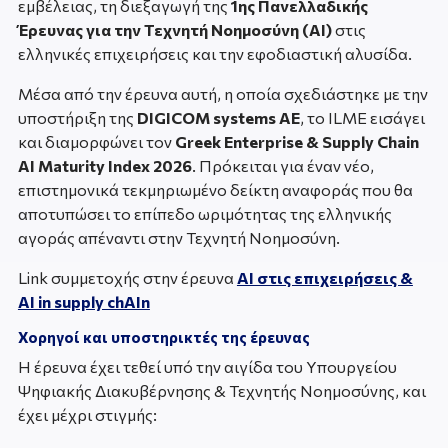
εμβέλειας, τη διεξαγωγή της
1ης Πανελλαδικής
Έρευνας για την Τεχνητή Νοημοσύνη (AI)
στις
ελληνικές επιχειρήσεις και την εφοδιαστική αλυσίδα.
Μέσα από την έρευνα αυτή, η οποία σχεδιάστηκε με την
υποστήριξη της
DIGICOM systems AE
, το ILME εισάγει
και διαμορφώνει τον
Greek Enterprise & Supply Chain
AI Maturity Index 2026
. Πρόκειται για έναν νέο,
επιστημονικά τεκμηριωμένο δείκτη αναφοράς που θα
αποτυπώσει το επίπεδο ωριμότητας της ελληνικής
αγοράς απέναντι στην Τεχνητή Νοημοσύνη.
Link συμμετοχής στην έρευνα
AI στις επιχειρήσεις &
AI in supply chAIn
Χορηγοί και υποστηρικτές της έρευνας
Η έρευνα έχει τεθεί υπό την αιγίδα του Υπουργείου
Ψηφιακής Διακυβέρνησης & Τεχνητής Νοημοσύνης, και
έχει μέχρι στιγμής: