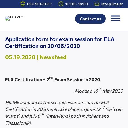



694 40 68 687
10:00 - 18:00
info@ilme.gr
Contact us
Application form for exam session for ELA
Certification on 20/06/2020
05.19.2020
|
Newsfeed
nd
ELA Certification – 2
Exam Session in 2020
th
Monday, 18
May 2020
HILME announces the second exam session for ELA
nd
Certification in 2020, will take place on June 22
(written
th
exams) and July 6
(interviews) both in Athens and
Thessaloniki.