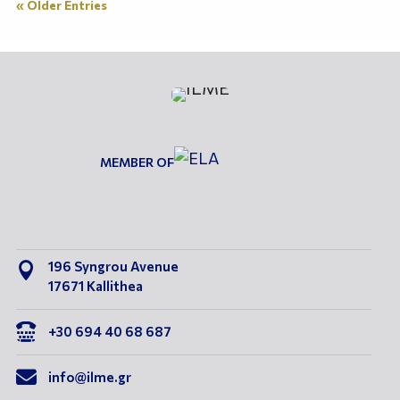
« Older Entries
MEMBER OF
196 Syngrou Avenue

17671 Kallithea

+30 694 40 68 687

info@ilme.gr