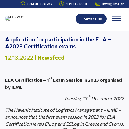



694 40 68 687
10:00 - 18:00
info@ilme.gr
Contact us
Application for participation in the ELA –
A2023 Certification exams
12.13.2022
|
Newsfeed
st
ELA Certification – 1
Exam Session in 2023 organised
by ILME
th
Tuesday, 13
December 2022
The Hellenic Institute of Logistics Management – ILME –
announces that the first exam session in 2023 for ELA
Certification levels EJLog and ESLog in Greece and Cyprus,
th
th