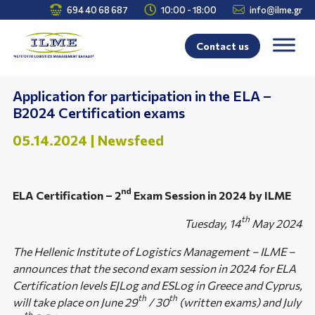



694 40 68 687
10:00 - 18:00
info@ilme.gr
Contact us
Application for participation in the ELA –
B2024 Certification exams
05.14.2024
|
Newsfeed
nd
ELA Certification – 2
Exam Session in 2024 by ILME
th
Tuesday, 14
May 2024
The Hellenic Institute of Logistics Management – ILME –
announces that the second exam session in 2024 for ELA
Certification levels EJLog and ESLog in Greece and Cyprus,
th
th
will take place on June 29
/ 30
(written exams) and July
th