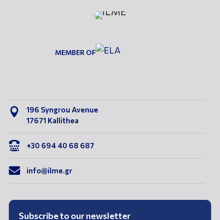
MEMBER OF
196 Syngrou Avenue

17671 Kallithea

+30 694 40 68 687

info@ilme.gr
Subscribe to our newsletter